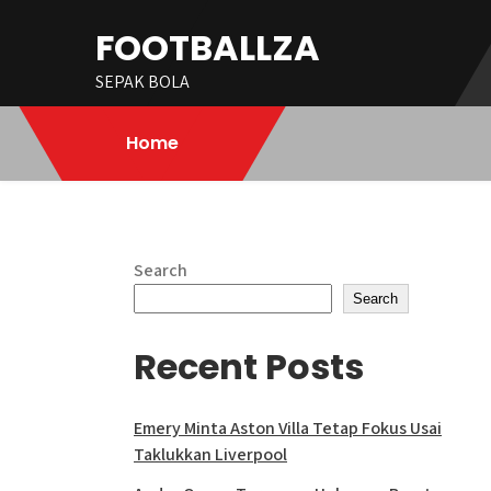
Skip
FOOTBALLZA
to
content
SEPAK BOLA
Home
Search
Search
Recent Posts
Emery Minta Aston Villa Tetap Fokus Usai
Taklukkan Liverpool