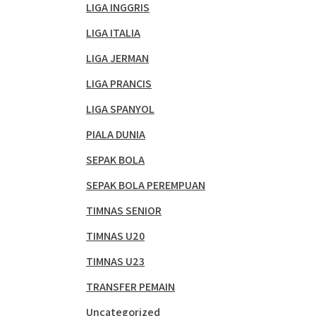
LIGA INGGRIS
LIGA ITALIA
LIGA JERMAN
LIGA PRANCIS
LIGA SPANYOL
PIALA DUNIA
SEPAK BOLA
SEPAK BOLA PEREMPUAN
TIMNAS SENIOR
TIMNAS U20
TIMNAS U23
TRANSFER PEMAIN
Uncategorized