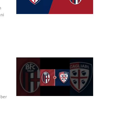
n
ni
ber