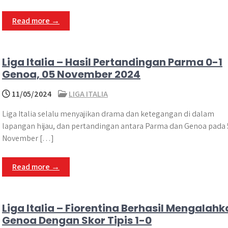
Read more →
Liga Italia – Hasil Pertandingan Parma 0-1
Genoa, 05 November 2024
11/05/2024
LIGA ITALIA
Liga Italia selalu menyajikan drama dan ketegangan di dalam
lapangan hijau, dan pertandingan antara Parma dan Genoa pada 
November […]
Read more →
Liga Italia – Fiorentina Berhasil Mengalah
Genoa Dengan Skor Tipis 1-0