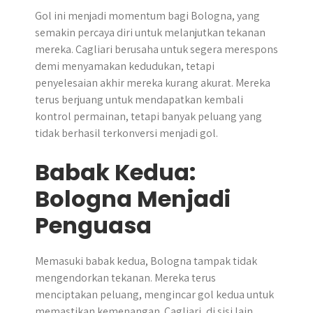
Gol ini menjadi momentum bagi Bologna, yang
semakin percaya diri untuk melanjutkan tekanan
mereka. Cagliari berusaha untuk segera merespons
demi menyamakan kedudukan, tetapi
penyelesaian akhir mereka kurang akurat. Mereka
terus berjuang untuk mendapatkan kembali
kontrol permainan, tetapi banyak peluang yang
tidak berhasil terkonversi menjadi gol.
Babak Kedua:
Bologna Menjadi
Penguasa
Memasuki babak kedua, Bologna tampak tidak
mengendorkan tekanan. Mereka terus
menciptakan peluang, mengincar gol kedua untuk
memastikan kemenangan. Cagliari, di sisi lain,