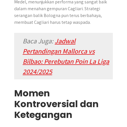
Medel, menunjukkan performa yang sangat baik
dalam menahan gempuran Cagliari. Strategi
serangan balik Bologna pun terus berbahaya,
membuat Cagliari harus tetap waspada.
Baca Juga:
Jadwal
Pertandingan Mallorca vs
Bilbao: Perebutan Poin La Liga
2024/2025
Momen
Kontroversial dan
Ketegangan