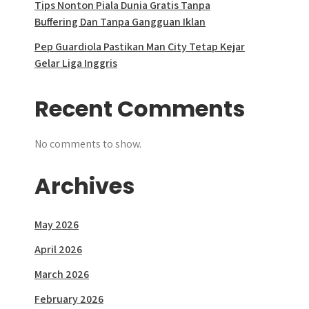
Tips Nonton Piala Dunia Gratis Tanpa
Buffering Dan Tanpa Gangguan Iklan
Pep Guardiola Pastikan Man City Tetap Kejar
Gelar Liga Inggris
Recent Comments
No comments to show.
Archives
May 2026
April 2026
March 2026
February 2026