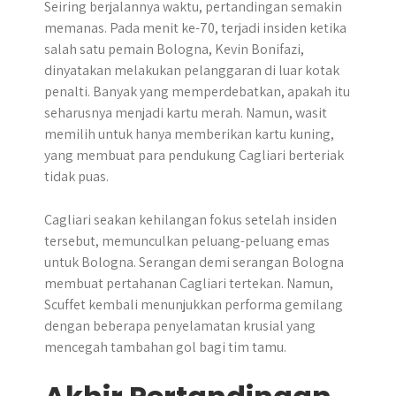
Seiring berjalannya waktu, pertandingan semakin
memanas. Pada menit ke-70, terjadi insiden ketika
salah satu pemain Bologna, Kevin Bonifazi,
dinyatakan melakukan pelanggaran di luar kotak
penalti. Banyak yang memperdebatkan, apakah itu
seharusnya menjadi kartu merah. Namun, wasit
memilih untuk hanya memberikan kartu kuning,
yang membuat para pendukung Cagliari berteriak
tidak puas.
Cagliari seakan kehilangan fokus setelah insiden
tersebut, memunculkan peluang-peluang emas
untuk Bologna. Serangan demi serangan Bologna
membuat pertahanan Cagliari tertekan. Namun,
Scuffet kembali menunjukkan performa gemilang
dengan beberapa penyelamatan krusial yang
mencegah tambahan gol bagi tim tamu.