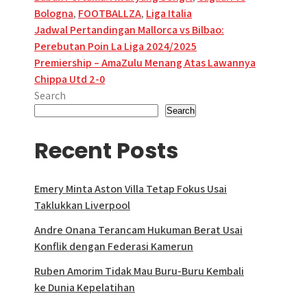
Bologna
,
FOOTBALLZA
,
Liga Italia
Post
Jadwal Pertandingan Mallorca vs Bilbao:
Perebutan Poin La Liga 2024/2025
navigation
Premiership – AmaZulu Menang Atas Lawannya
Chippa Utd 2-0
Search
Search
Recent Posts
Emery Minta Aston Villa Tetap Fokus Usai
Taklukkan Liverpool
Andre Onana Terancam Hukuman Berat Usai
Konflik dengan Federasi Kamerun
Ruben Amorim Tidak Mau Buru-Buru Kembali
ke Dunia Kepelatihan