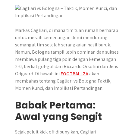
p
k
e
r
Markas Cagliari, di mana tim tuan rumah berharap
untuk meraih kemenangan demi mendorong
semangat tim setelah serangkaian hasil buruk.
Namun, ​Bologna tampil lebih dominan dan sukses
membawa pulang tiga poin dengan kemenangan
2-0, berkat gol-gol dari Riccardo Orsolini dan Jens
Odgaard.​ Di bawah ini
FOOTBALLZA
akan
membahas tentang Cagliari vs Bologna Taktik,
Momen Kunci, dan Implikasi Pertandingan.
Babak Pertama:
Awal yang Sengit
Sejak peluit kick-off dibunyikan, Cagliari