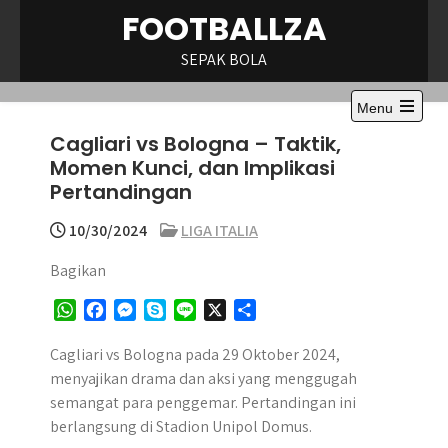
Skip
FOOTBALLZA
to
content
SEPAK BOLA
Menu
Open
Cagliari vs Bologna – Taktik,
the
main
Momen Kunci, dan Implikasi
menu
Pertandingan
10/30/2024
LIGA ITALIA
Bagikan
W
F
M
S
L
X
S
h
a
e
k
i
h
a
c
s
y
n
a
Cagliari vs Bologna pada 29 Oktober 2024,
t
e
s
p
e
r
menyajikan drama dan aksi yang menggugah
s
b
e
e
e
semangat para penggemar. Pertandingan ini
A
o
n
berlangsung di Stadion Unipol Domus.
p
o
g