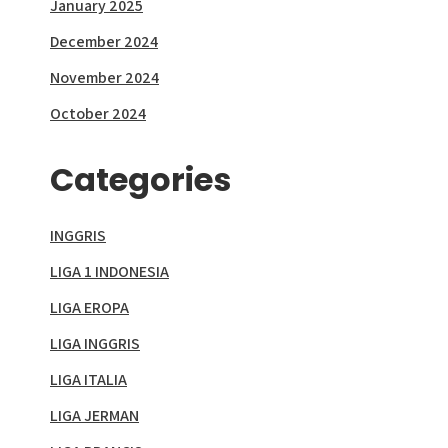
January 2025
December 2024
November 2024
October 2024
Categories
INGGRIS
LIGA 1 INDONESIA
LIGA EROPA
LIGA INGGRIS
LIGA ITALIA
LIGA JERMAN