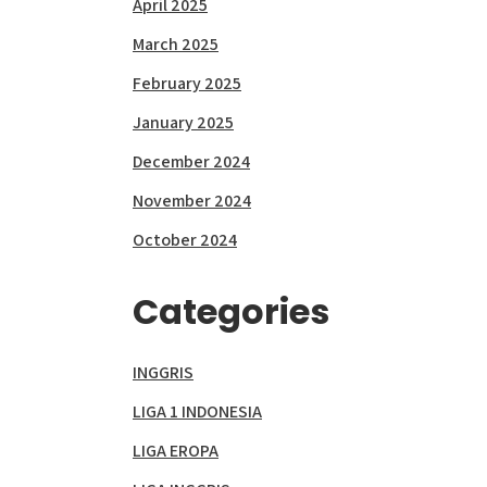
April 2025
March 2025
February 2025
January 2025
December 2024
November 2024
October 2024
Categories
INGGRIS
LIGA 1 INDONESIA
LIGA EROPA