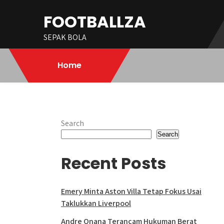
Skip
FOOTBALLZA
to
content
SEPAK BOLA
Home
Search
Search
Recent Posts
Emery Minta Aston Villa Tetap Fokus Usai
Taklukkan Liverpool
Andre Onana Terancam Hukuman Berat