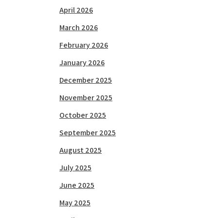
April 2026
March 2026
February 2026
January 2026
December 2025
November 2025
October 2025
September 2025
August 2025
July 2025
June 2025
May 2025