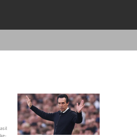
asil
ke-