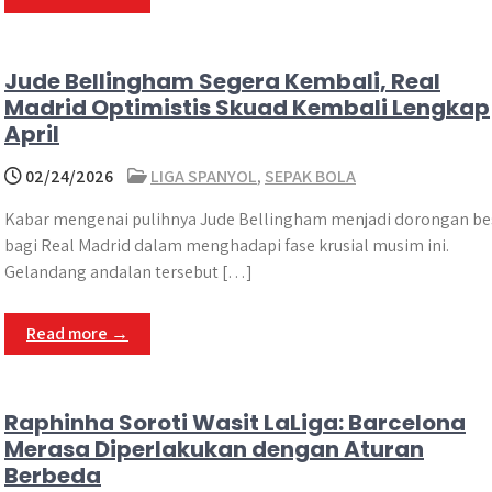
Jude Bellingham Segera Kembali, Real
Madrid Optimistis Skuad Kembali Lengkap
April
02/24/2026
LIGA SPANYOL
,
SEPAK BOLA
Kabar mengenai pulihnya Jude Bellingham menjadi dorongan be
bagi Real Madrid dalam menghadapi fase krusial musim ini.
Gelandang andalan tersebut […]
Read more →
Raphinha Soroti Wasit LaLiga: Barcelona
Merasa Diperlakukan dengan Aturan
Berbeda