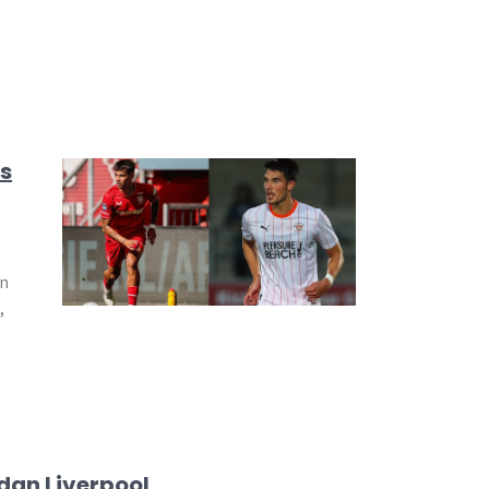
s
an
,
dan Liverpool