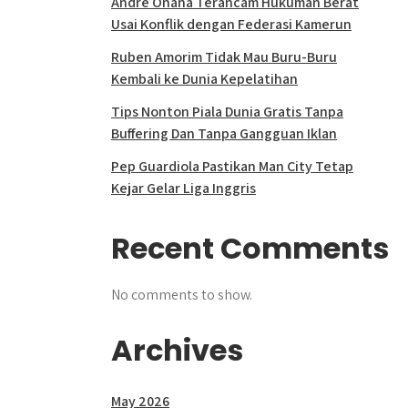
Andre Onana Terancam Hukuman Berat
Usai Konflik dengan Federasi Kamerun
Ruben Amorim Tidak Mau Buru-Buru
Kembali ke Dunia Kepelatihan
Tips Nonton Piala Dunia Gratis Tanpa
Buffering Dan Tanpa Gangguan Iklan
Pep Guardiola Pastikan Man City Tetap
Kejar Gelar Liga Inggris
Recent Comments
No comments to show.
Archives
May 2026