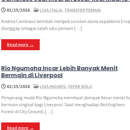
02/25/2026
LIGA ITALIA
,
TRANSFER PEMAIN
Andrea Cambiaso kembali menjadi sorotan dunia sepakbola Eropa. 
dianggap sebagai salah satu pemain […]
Read more →
Rio Ngumoha Incar Lebih Banyak Menit
Bermain di Liverpool
02/25/2026
LIGA INGGRIS
,
SEPAK BOLA
Penyerang muda Rio Ngumoha membuat dampak besar meski h
bermain singkat bagi Liverpool. Saat menghadapi Nottingham
Forest di City Ground, […]
Read more →