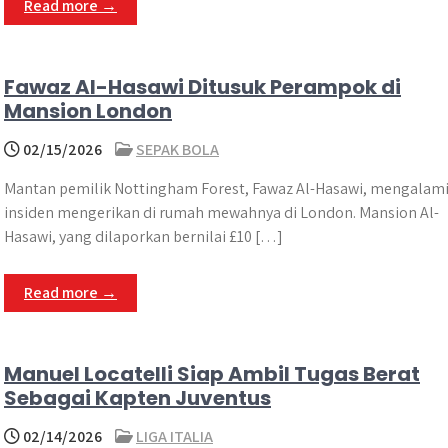
Read more →
Fawaz Al-Hasawi Ditusuk Perampok di
Mansion London
02/15/2026
SEPAK BOLA
Mantan pemilik Nottingham Forest, Fawaz Al-Hasawi, mengalam
insiden mengerikan di rumah mewahnya di London. Mansion Al-
Hasawi, yang dilaporkan bernilai £10 […]
Read more →
Manuel Locatelli Siap Ambil Tugas Berat
Sebagai Kapten Juventus
02/14/2026
LIGA ITALIA