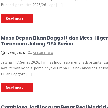
Bundesliga musim 2025/26. Laga […]
Read more →
Masa Depan Elkan Baggott dan Mees Hilger
Terancam Jelang FIFA Series
02/28/2026
SEPAK BOLA
Jelang FIFA Series 2026, Timnas Indonesia menghadapi tantang
awal terkait kondisi pemainnya di Eropa. Dua bek andalan Garuda
Elkan Baggott […]
Read more →
Cambiaso Jadi Incaran Besar Real Madrid 