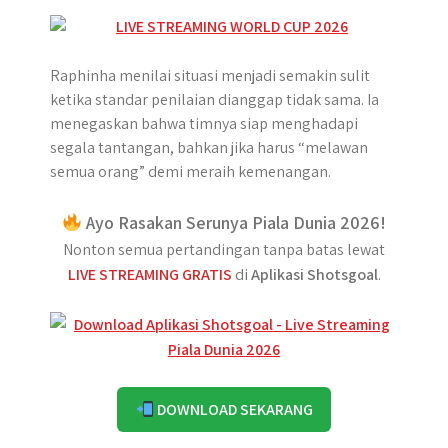
Raphinha menilai situasi menjadi semakin sulit
ketika standar penilaian dianggap tidak sama. Ia
menegaskan bahwa timnya siap menghadapi
segala tantangan, bahkan jika harus “melawan
semua orang” demi meraih kemenangan.
Ayo Rasakan Serunya Piala Dunia 2026!
Nonton semua pertandingan tanpa batas lewat
LIVE STREAMING GRATIS
di
Aplikasi Shotsgoal
.
DOWNLOAD SEKARANG