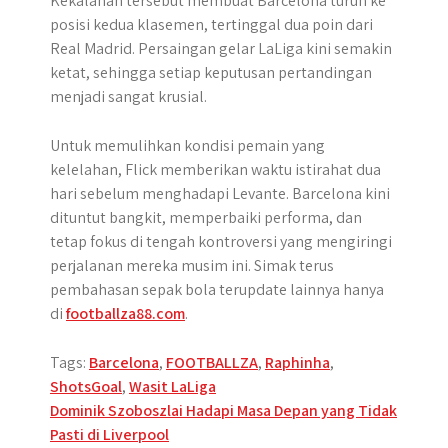
Kekalahan tersebut membuat Barcelona turun ke
posisi kedua klasemen, tertinggal dua poin dari
Real Madrid. Persaingan gelar LaLiga kini semakin
ketat, sehingga setiap keputusan pertandingan
menjadi sangat krusial.
Untuk memulihkan kondisi pemain yang
kelelahan, Flick memberikan waktu istirahat dua
hari sebelum menghadapi Levante. Barcelona kini
dituntut bangkit, memperbaiki performa, dan
tetap fokus di tengah kontroversi yang mengiringi
perjalanan mereka musim ini. Simak terus
pembahasan sepak bola terupdate lainnya hanya
di
footballza88.com
.
Tags:
Barcelona
,
FOOTBALLZA
,
Raphinha
,
ShotsGoal
,
Wasit LaLiga
Post
Dominik Szoboszlai Hadapi Masa Depan yang Tidak
Pasti di Liverpool