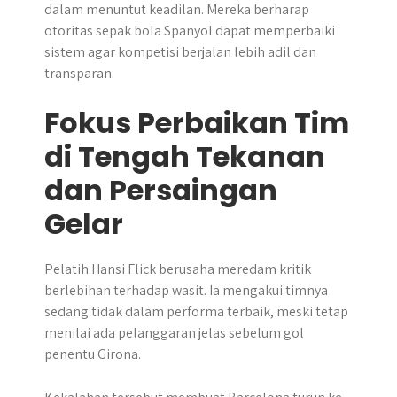
dalam menuntut keadilan. Mereka berharap
otoritas sepak bola Spanyol dapat memperbaiki
sistem agar kompetisi berjalan lebih adil dan
transparan.
Fokus Perbaikan Tim
di Tengah Tekanan
dan Persaingan
Gelar
Pelatih Hansi Flick berusaha meredam kritik
berlebihan terhadap wasit. Ia mengakui timnya
sedang tidak dalam performa terbaik, meski tetap
menilai ada pelanggaran jelas sebelum gol
penentu Girona.