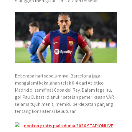
dianggap merugikan tim Catalan tersebut.
p
k
e
r
Beberapa hari sebelumnya, Barcelona juga
mengalami kekalahan telak 0-4 dari Atletico
Madrid di semifinal Copa del Rey. Dalam laga itu,
gol Pau Cubarsi dianulir setelah pemeriksaan VAR
selama tujuh menit, memicu perdebatan panjang
tentang konsistensi keputusan.