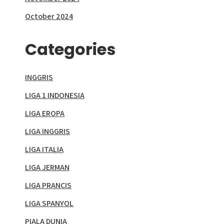
October 2024
Categories
INGGRIS
LIGA 1 INDONESIA
LIGA EROPA
LIGA INGGRIS
LIGA ITALIA
LIGA JERMAN
LIGA PRANCIS
LIGA SPANYOL
PIALA DUNIA