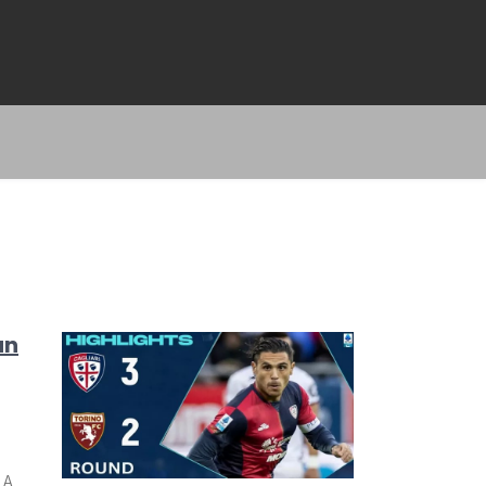
an
 A