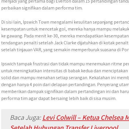
menjadi yang pertama bagi Everton dalam 15 pertandingan tand
perbaikan signifikan dalam performa tim.
Di sisi lain, Ipswich Town mengalami kesulitan sepanjang perta
kesempatan untuk mencetak gol, mereka hanya mampu melakuk
ke gawang. Pada menit ke-30, mereka mendapatkan kesempata
tendangan penalti setelah Jack Clarke dijatuhkan di kotak penal
setelah tinjauan VAR, yang semakin memperburuk suasana di Po
Ipswich tampak frustrasi dan tidak mampu menemukan ritme pe
untuk meningkatkan intensitas di babak kedua dan menciptakan
solid dan mampu menahan setiap serangan. Kekalahan ini membua
dengan hanya 4 poin dari delapan pertandingan. Penyerang uta
memberikan dampak signifikan dalam pertandingan ini dan haru
performa tim agar dapat bersaing lebih baik di sisa musim.
Baca Juga:
Levi Colwill – Ketua Chelse
Setelah Hubungan Transfer Liverpool