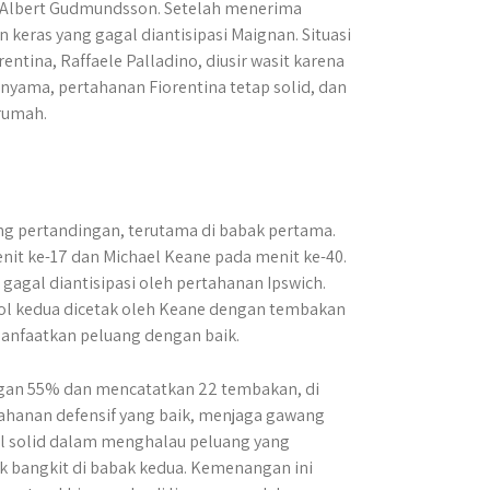
l Albert Gudmundsson. Setelah menerima
eras yang gagal diantisipasi Maignan. Situasi
ntina, Raffaele Palladino, diusir wasit karena
nyama, pertahanan Fiorentina tetap solid, dan
rumah.
g pertandingan, terutama di babak pertama.
nit ke-17 dan Michael Keane pada menit ke-40.
 gagal diantisipasi oleh pertahanan Ipswich.
ol kedua dicetak oleh Keane dengan tembakan
anfaatkan peluang dengan baik.
gan 55% dan mencatatkan 22 tembakan, di
tahanan defensif yang baik, menjaga gawang
pil solid dalam menghalau peluang yang
k bangkit di babak kedua. Kemenangan ini