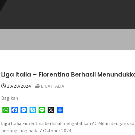
Liga Italia – Fiorentina Berhasil Menundukk
10/20/2024
LIGA ITALIA
Bagikan
W
F
M
S
L
X
S
h
a
e
k
i
h
a
c
s
y
n
a
Liga Italia
Fiorentina berhasil mengalahkan AC Milan dengan skor
t
e
s
p
e
r
berlangsung pada 7 Oktober 2024.