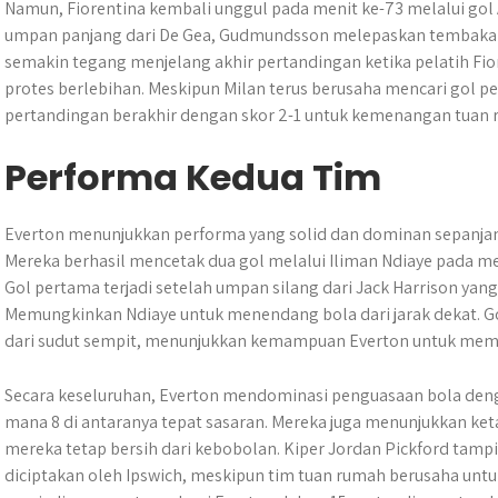
Namun, Fiorentina kembali unggul pada menit ke-73 melalui go
umpan panjang dari De Gea, Gudmundsson melepaskan tembakan k
semakin tegang menjelang akhir pertandingan ketika pelatih Fiore
protes berlebihan. Meskipun Milan terus berusaha mencari gol pe
pertandingan berakhir dengan skor 2-1 untuk kemenangan tuan 
Performa Kedua Tim
Everton menunjukkan performa yang solid dan dominan sepanjan
Mereka berhasil mencetak dua gol melalui Iliman Ndiaye pada me
Gol pertama terjadi setelah umpan silang dari Jack Harrison yang
Memungkinkan Ndiaye untuk menendang bola dari jarak dekat. G
dari sudut sempit, menunjukkan kemampuan Everton untuk mem
Secara keseluruhan, Everton mendominasi penguasaan bola den
mana 8 di antaranya tepat sasaran. Mereka juga menunjukkan ke
mereka tetap bersih dari kebobolan. Kiper Jordan Pickford tam
diciptakan oleh Ipswich, meskipun tim tuan rumah berusaha untu