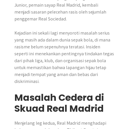
Junior, pemain sayap Real Madrid, kembali
menjadi sasaran pelecehan rasis oleh sejumlah
penggemar Real Sociedad.
Kejadian ini sekali lagi menyoroti masalah serius
yang masih ada dalam dunia sepak bola, di mana
rasisme belum sepenuhnya teratasi. Insiden
seperti ini menekankan pentingnya tindakan tegas
dari pihak liga, klub, dan organisasi sepak bola
untuk memastikan bahwa lapangan hijau tetap
menjadi tempat yang aman dan bebas dari
diskriminasi.
Masalah Cedera di
Skuad Real Madrid
Menjelang leg kedua, Real Madrid menghadapi