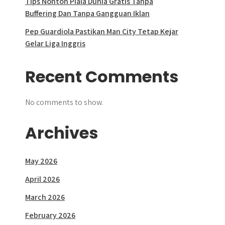
Tips Nonton Piala Dunia Gratis Tanpa
Buffering Dan Tanpa Gangguan Iklan
Pep Guardiola Pastikan Man City Tetap Kejar
Gelar Liga Inggris
Recent Comments
No comments to show.
Archives
May 2026
April 2026
March 2026
February 2026