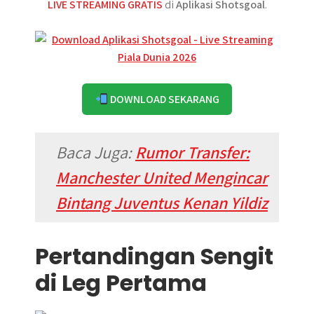
LIVE STREAMING GRATIS
di
Aplikasi Shotsgoal
.
DOWNLOAD SEKARANG
Baca Juga:
Rumor Transfer:
Manchester United Mengincar
Bintang Juventus Kenan Yildiz
Pertandingan Sengit
di Leg Pertama