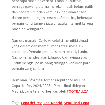
beberapa masalah cedera. Thibaut Courtois,
penjaga gawang utama mereka, masih belum pulih
dari cedera lutut dan kemungkinan akan absen
dalam pertandingan tersebut. Selain itu, beberapa
pemain kunci lainnya juga diragukan tampil karena
masalah kebugaran.
Namun, manajer Carlo Ancelotti memiliki skuad
yang dalam dan mampu mengatasi masalah
cedera ini. Pemain-pemain seperti Andriy Lunin,
Nacho Fernandez, dan Eduardo Camavinga siap
untuk mengisi posisi yang ditinggalkan oleh para
pemain yang cedera.
Demikian informasi terbaru seputar, Semi Final
Copa del Rey 2024/2025 – Partai final didepan
Madrid, yang telah di berikan oleh
FOOTBALLZA
.
Tags:
Copa del Rey
,
Real Madrid
,
Semi Final Copa