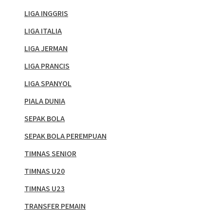
LIGA INGGRIS
LIGA ITALIA
LIGA JERMAN
LIGA PRANCIS
LIGA SPANYOL
PIALA DUNIA
SEPAK BOLA
SEPAK BOLA PEREMPUAN
TIMNAS SENIOR
TIMNAS U20
TIMNAS U23
TRANSFER PEMAIN