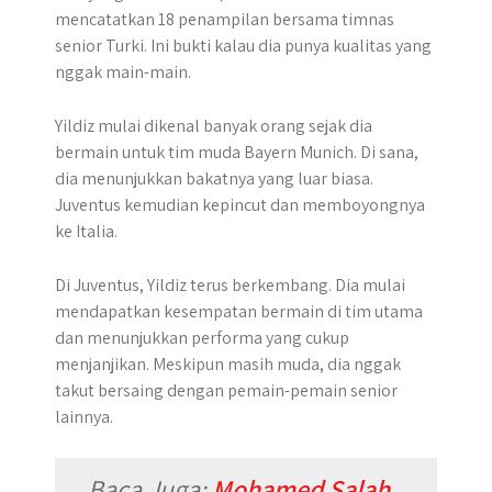
mencatatkan 18 penampilan bersama timnas
senior Turki. Ini bukti kalau dia punya kualitas yang
nggak main-main.
Yildiz mulai dikenal banyak orang sejak dia
bermain untuk tim muda Bayern Munich. Di sana,
dia menunjukkan bakatnya yang luar biasa.
Juventus kemudian kepincut dan memboyongnya
ke Italia.
Di Juventus, Yildiz terus berkembang. Dia mulai
mendapatkan kesempatan bermain di tim utama
dan menunjukkan performa yang cukup
menjanjikan. Meskipun masih muda, dia nggak
takut bersaing dengan pemain-pemain senior
lainnya.
Baca Juga:
Mohamed Salah