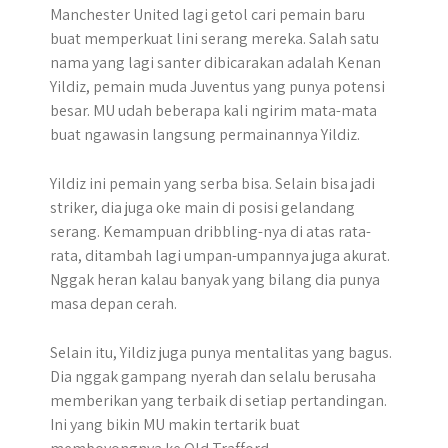
Manchester United lagi getol cari pemain baru
buat memperkuat lini serang mereka. Salah satu
nama yang lagi santer dibicarakan adalah Kenan
Yildiz, pemain muda Juventus yang punya potensi
besar. MU udah beberapa kali ngirim mata-mata
buat ngawasin langsung permainannya Yildiz.
Yildiz ini pemain yang serba bisa. Selain bisa jadi
striker, dia juga oke main di posisi gelandang
serang. Kemampuan dribbling-nya di atas rata-
rata, ditambah lagi umpan-umpannya juga akurat.
Nggak heran kalau banyak yang bilang dia punya
masa depan cerah.
Selain itu, Yildiz juga punya mentalitas yang bagus.
Dia nggak gampang nyerah dan selalu berusaha
memberikan yang terbaik di setiap pertandingan.
Ini yang bikin MU makin tertarik buat