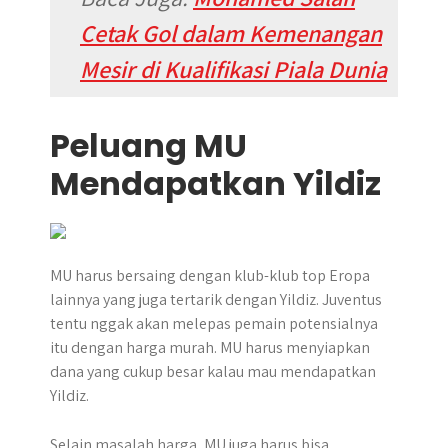
Cetak Gol dalam Kemenangan
Mesir di Kualifikasi Piala Dunia
Peluang MU
Mendapatkan Yildiz
MU harus bersaing dengan klub-klub top Eropa
lainnya yang juga tertarik dengan Yildiz. Juventus
tentu nggak akan melepas pemain potensialnya
itu dengan harga murah. MU harus menyiapkan
dana yang cukup besar kalau mau mendapatkan
Yildiz.
Selain masalah harga, MU juga harus bisa