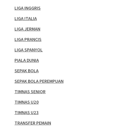
LIGA INGGRIS
LIGA ITALIA
LIGA JERMAN
LIGA PRANCIS
LIGA SPANYOL
PIALA DUNIA
SEPAK BOLA
SEPAK BOLA PEREMPUAN
TIMNAS SENIOR
TIMNAS U20
TIMNAS U23
TRANSFER PEMAIN