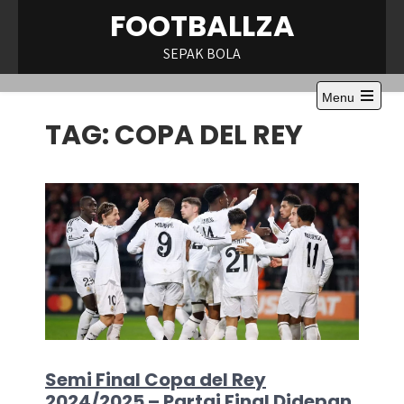
Skip
FOOTBALLZA
to
content
SEPAK BOLA
Menu
Open
TAG:
COPA DEL REY
the
main
menu
Semi Final Copa del Rey
2024/2025 – Partai Final Didepan