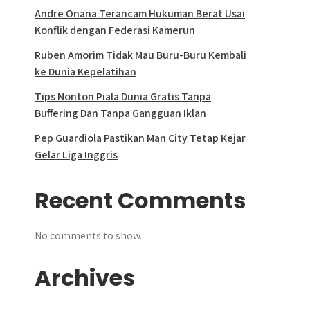
Andre Onana Terancam Hukuman Berat Usai
Konflik dengan Federasi Kamerun
Ruben Amorim Tidak Mau Buru-Buru Kembali
ke Dunia Kepelatihan
Tips Nonton Piala Dunia Gratis Tanpa
Buffering Dan Tanpa Gangguan Iklan
Pep Guardiola Pastikan Man City Tetap Kejar
Gelar Liga Inggris
Recent Comments
No comments to show.
Archives