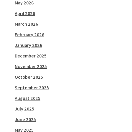
May 2026
April 2026
March 2026
February 2026
January 2026
December 2025
November 2025
October 2025
September 2025
August 2025
July 2025
June 2025
May 2025