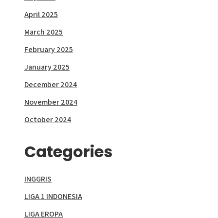
April 2025
March 2025
February 2025
January 2025
December 2024
November 2024
October 2024
Categories
INGGRIS
LIGA 1 INDONESIA
LIGA EROPA