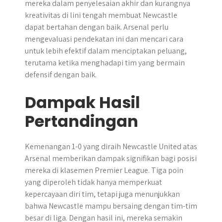
mereka dalam penyelesaian akhir dan kurangnya
kreativitas di lini tengah membuat Newcastle
dapat bertahan dengan baik. Arsenal perlu
mengevaluasi pendekatan ini dan mencari cara
untuk lebih efektif dalam menciptakan peluang,
terutama ketika menghadapi tim yang bermain
defensif dengan baik.
Dampak Hasil
Pertandingan
Kemenangan 1-0 yang diraih Newcastle United atas
Arsenal memberikan dampak signifikan bagi posisi
mereka di klasemen Premier League. Tiga poin
yang diperoleh tidak hanya memperkuat
kepercayaan diri tim, tetapi juga menunjukkan
bahwa Newcastle mampu bersaing dengan tim-tim
besar di liga. Dengan hasil ini, mereka semakin