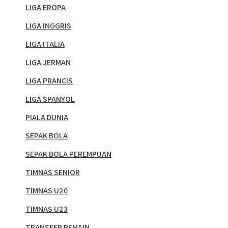
LIGA EROPA
LIGA INGGRIS
LIGA ITALIA
LIGA JERMAN
LIGA PRANCIS
LIGA SPANYOL
PIALA DUNIA
SEPAK BOLA
SEPAK BOLA PEREMPUAN
TIMNAS SENIOR
TIMNAS U20
TIMNAS U23
TRANSFER PEMAIN