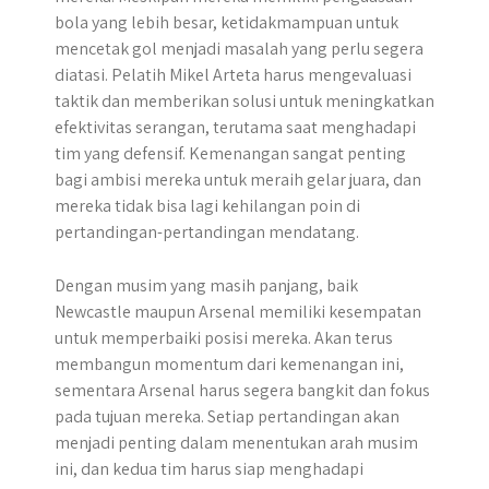
bola yang lebih besar, ketidakmampuan untuk
mencetak gol menjadi masalah yang perlu segera
diatasi. Pelatih Mikel Arteta harus mengevaluasi
taktik dan memberikan solusi untuk meningkatkan
efektivitas serangan, terutama saat menghadapi
tim yang defensif. Kemenangan sangat penting
bagi ambisi mereka untuk meraih gelar juara, dan
mereka tidak bisa lagi kehilangan poin di
pertandingan-pertandingan mendatang.
Dengan musim yang masih panjang, baik
Newcastle maupun Arsenal memiliki kesempatan
untuk memperbaiki posisi mereka. Akan terus
membangun momentum dari kemenangan ini,
sementara Arsenal harus segera bangkit dan fokus
pada tujuan mereka. Setiap pertandingan akan
menjadi penting dalam menentukan arah musim
ini, dan kedua tim harus siap menghadapi