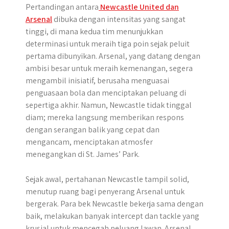
Pertandingan antara
Newcastle United dan
Arsenal
dibuka dengan intensitas yang sangat
tinggi, di mana kedua tim menunjukkan
determinasi untuk meraih tiga poin sejak peluit
pertama dibunyikan. Arsenal, yang datang dengan
ambisi besar untuk meraih kemenangan, segera
mengambil inisiatif, berusaha menguasai
penguasaan bola dan menciptakan peluang di
sepertiga akhir. Namun, Newcastle tidak tinggal
diam; mereka langsung memberikan respons
dengan serangan balik yang cepat dan
mengancam, menciptakan atmosfer
menegangkan di St. James’ Park.
Sejak awal, pertahanan Newcastle tampil solid,
menutup ruang bagi penyerang Arsenal untuk
bergerak. Para bek Newcastle bekerja sama dengan
baik, melakukan banyak intercept dan tackle yang
krusial untuk mencegah peluang lawan. Arsenal