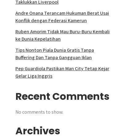
Taklukkan Liverpool
Andre Onana Terancam Hukuman Berat Usai
Konflik dengan Federasi Kamerun
Ruben Amorim Tidak Mau Buru-Buru Kembali
ke Dunia Kepelatihan
Tips Nonton Piala Dunia Gratis Tanpa
Buffering Dan Tanpa Gangguan Iklan
Pep Guardiola Pastikan Man City Tetap Kejar
Gelar Liga Inggris
Recent Comments
No comments to show.
Archives