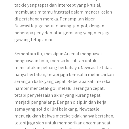
tackle yang tepat dan intercept yang krusial,
membuat tim tamu frustrasi dalam mencari celah
di pertahanan mereka. Penampilan kiper
Newcastle juga patut diacungi jempol, dengan
beberapa penyelamatan gemilang yang menjaga
gawang tetap aman.
Sementara itu, meskipun Arsenal menguasai
penguasaan bola, mereka kesulitan untuk
menciptakan peluang berbahaya. Newcastle tidak
hanya bertahan, tetapi juga berusaha melancarkan
serangan balik yang cepat. Beberapa kali mereka
hampir mencetak gol melalui serangan cepat,
tetapi penyelesaian akhir yang kurang tepat
menjadi penghalang. Dengan disiplin dan kerja
sama yang solid di lini belakang, Newcastle
menunjukkan bahwa mereka tidak hanya bertahan,
tetapi juga siap untuk memberikan ancaman saat