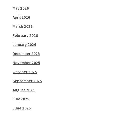
May 2026
April 2026
March 2026
February 2026
January 2026
December 2025
November 2025
October 2025
September 2025
August 2025
July 2025
June 2025