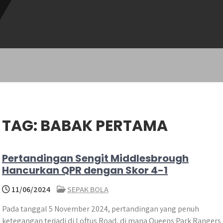
TAG:
BABAK PERTAMA
Pertandingan Sengit Middlesbrough
Hancurkan QPR dengan Skor 4-1
11/06/2024
SEPAK BOLA
Pada tanggal 5 November 2024, pertandingan yang penuh
ketegangan terjadi di Loftus Road, di mana Queens Park Rangers