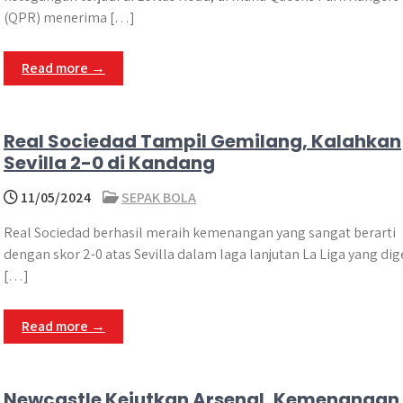
(QPR) menerima […]
Read more →
Real Sociedad Tampil Gemilang, Kalahkan
Sevilla 2-0 di Kandang
11/05/2024
SEPAK BOLA
Real Sociedad berhasil meraih kemenangan yang sangat berarti
dengan skor 2-0 atas Sevilla dalam laga lanjutan La Liga yang dig
[…]
Read more →
Newcastle Kejutkan Arsenal, Kemenangan