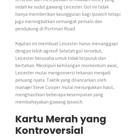
indah ke sudut gawang Leicester. Gol ini tidak
hanya memberikan keunggulan bagi Ipswich tetapi
juga meningkatkan semangat pemain dan
pendukung di Portman Road.
Kejutan ini membuat Leicester harus menanggapi
dengan lebih agresif. Setelah gol tersebut,
Leicester berusaha untuk tidak terpuruk dan
bertahan. Meskipun kehilangan momentum awal,
Leicester mulai mengonversi tekanan menjadi
peluang nyata. Taktik yang dilancarkan oleh
manajer Steve Cooper mulai menunjukkan hasil,
menghasilkan beberapa kesempatan yang
membahayakan gawang Ipswich.
Kartu Merah yang
Kontroversial