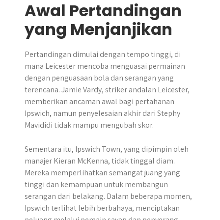
Awal Pertandingan
yang Menjanjikan
Pertandingan dimulai dengan tempo tinggi, di
mana Leicester mencoba menguasai permainan
dengan penguasaan bola dan serangan yang
terencana. Jamie Vardy, striker andalan Leicester,
memberikan ancaman awal bagi pertahanan
Ipswich, namun penyelesaian akhir dari Stephy
Mavididi tidak mampu mengubah skor.
Sementara itu, Ipswich Town, yang dipimpin oleh
manajer Kieran McKenna, tidak tinggal diam.
Mereka memperlihatkan semangat juang yang
tinggi dan kemampuan untuk membangun
serangan dari belakang. Dalam beberapa momen,
Ipswich terlihat lebih berbahaya, menciptakan
peluang melalui pemain sayap dan penyerang