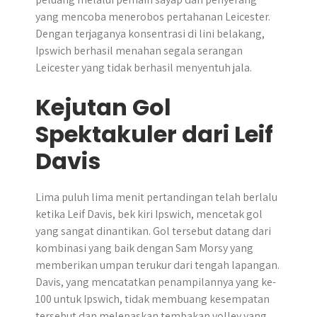
yang mencoba menerobos pertahanan Leicester.
Dengan terjaganya konsentrasi di lini belakang,
Ipswich berhasil menahan segala serangan
Leicester yang tidak berhasil menyentuh jala.
Kejutan Gol
Spektakuler dari Leif
Davis
Lima puluh lima menit pertandingan telah berlalu
ketika Leif Davis, bek kiri Ipswich, mencetak gol
yang sangat dinantikan. Gol tersebut datang dari
kombinasi yang baik dengan Sam Morsy yang
memberikan umpan terukur dari tengah lapangan.
Davis, yang mencatatkan penampilannya yang ke-
100 untuk Ipswich, tidak membuang kesempatan
tersebut dan melepaskan tembakan volley yang