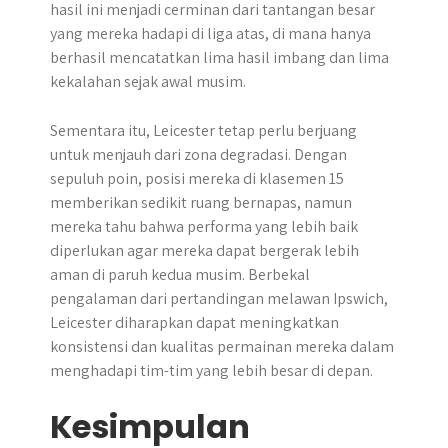
hasil ini menjadi cerminan dari tantangan besar
yang mereka hadapi di liga atas, di mana hanya
berhasil mencatatkan lima hasil imbang dan lima
kekalahan sejak awal musim.
Sementara itu, Leicester tetap perlu berjuang
untuk menjauh dari zona degradasi. Dengan
sepuluh poin, posisi mereka di klasemen 15
memberikan sedikit ruang bernapas, namun
mereka tahu bahwa performa yang lebih baik
diperlukan agar mereka dapat bergerak lebih
aman di paruh kedua musim. Berbekal
pengalaman dari pertandingan melawan Ipswich,
Leicester diharapkan dapat meningkatkan
konsistensi dan kualitas permainan mereka dalam
menghadapi tim-tim yang lebih besar di depan.
Kesimpulan