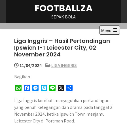
Skip
FOOTBALLZA
to
content
SEPAK BOLA
Menu
Open
Liga Inggris – Hasil Pertandingan
the
main
Ipswich 1-1 Leicester City, 02
menu
November 2024
11/04/2024
LIGA INGGRIS
Bagikan
W
F
M
S
L
X
S
h
a
e
k
i
h
a
c
s
y
n
a
Liga Inggris kembali menyuguhkan pertandingan
t
e
s
p
e
r
yang penuh ketegangan dan drama pada tanggal 2
s
b
e
e
e
November 2024, ketika Ipswich Town menjamu
A
o
n
Leicester City di Portman Road.
p
o
g