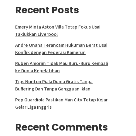
Recent Posts
Emery Minta Aston Villa Tetap Fokus Usai
Taklukkan Liverpool
Andre Onana Terancam Hukuman Berat Usai
Konflik dengan Federasi Kamerun
Ruben Amorim Tidak Mau Buru-Buru Kembali
ke Dunia Kepelatihan
Tips Nonton Piala Dunia Gratis Tanpa
Buffering Dan Tanpa Gangguan Iklan
Pep Guardiola Pastikan Man City Tetap Kejar
Gelar Liga Inggris
Recent Comments