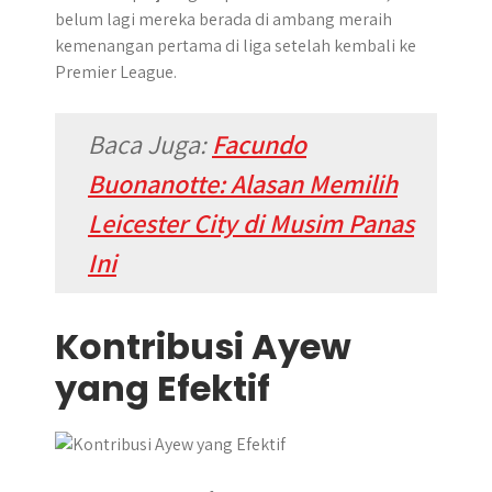
belum lagi mereka berada di ambang meraih
kemenangan pertama di liga setelah kembali ke
Premier League.
Baca Juga:
Facundo
Buonanotte: Alasan Memilih
Leicester City di Musim Panas
Ini
Kontribusi Ayew
yang Efektif