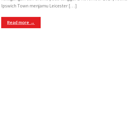
Ipswich Town menjamu Leicester […]
Read more →