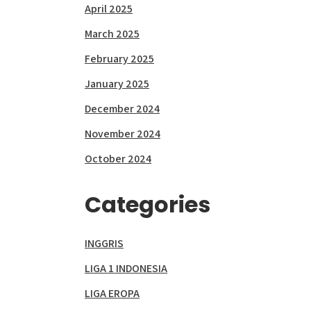
April 2025
March 2025
February 2025
January 2025
December 2024
November 2024
October 2024
Categories
INGGRIS
LIGA 1 INDONESIA
LIGA EROPA