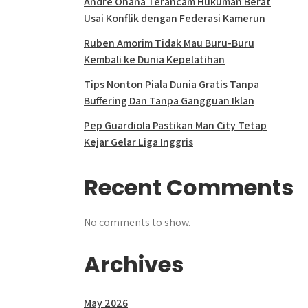
Andre Onana Terancam Hukuman Berat
Usai Konflik dengan Federasi Kamerun
Ruben Amorim Tidak Mau Buru-Buru
Kembali ke Dunia Kepelatihan
Tips Nonton Piala Dunia Gratis Tanpa
Buffering Dan Tanpa Gangguan Iklan
Pep Guardiola Pastikan Man City Tetap
Kejar Gelar Liga Inggris
Recent Comments
No comments to show.
Archives
May 2026