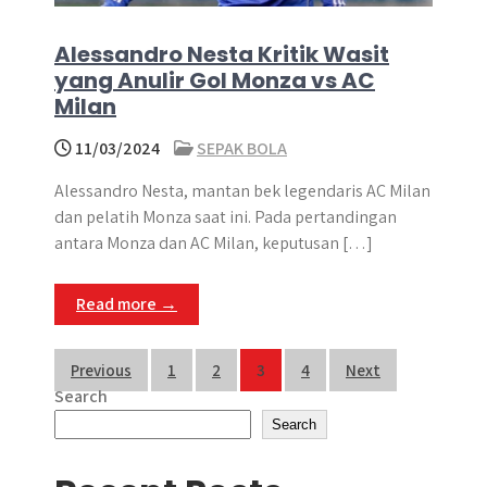
Alessandro Nesta Kritik Wasit
yang Anulir Gol Monza vs AC
Milan
11/03/2024
SEPAK BOLA
Alessandro Nesta, mantan bek legendaris AC Milan
dan pelatih Monza saat ini. Pada pertandingan
antara Monza dan AC Milan, keputusan […]
Read more →
Posts
Previous
1
2
3
4
Next
Search
pagination
Search