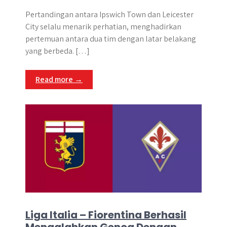
Pertandingan antara Ipswich Town dan Leicester
City selalu menarik perhatian, menghadirkan
pertemuan antara dua tim dengan latar belakang
yang berbeda. […]
Read more →
Liga Italia – Fiorentina Berhasil