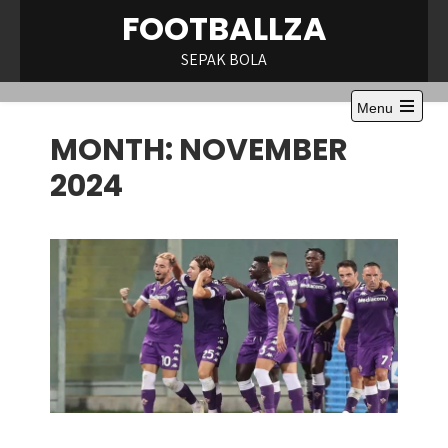
Skip
FOOTBALLZA
to
content
SEPAK BOLA
Menu
Open
MONTH:
NOVEMBER
the
main
menu
2024