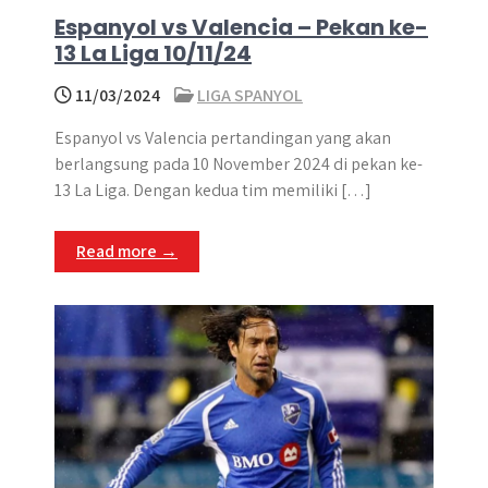
Espanyol vs Valencia – Pekan ke-
13 La Liga 10/11/24
11/03/2024
LIGA SPANYOL
Espanyol vs Valencia pertandingan yang akan
berlangsung pada 10 November 2024 di pekan ke-
13 La Liga. Dengan kedua tim memiliki […]
Read more →