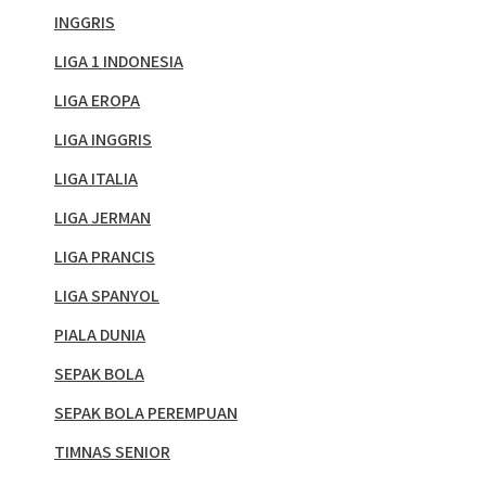
INGGRIS
LIGA 1 INDONESIA
LIGA EROPA
LIGA INGGRIS
LIGA ITALIA
LIGA JERMAN
LIGA PRANCIS
LIGA SPANYOL
PIALA DUNIA
SEPAK BOLA
SEPAK BOLA PEREMPUAN
TIMNAS SENIOR