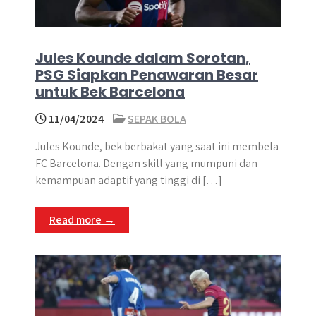
Jules Kounde dalam Sorotan,
PSG Siapkan Penawaran Besar
untuk Bek Barcelona
11/04/2024
SEPAK BOLA
Jules Kounde, bek berbakat yang saat ini membela
FC Barcelona. Dengan skill yang mumpuni dan
kemampuan adaptif yang tinggi di […]
Read more →