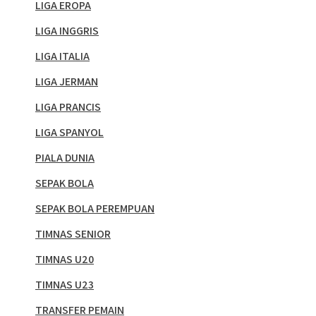
LIGA EROPA
LIGA INGGRIS
LIGA ITALIA
LIGA JERMAN
LIGA PRANCIS
LIGA SPANYOL
PIALA DUNIA
SEPAK BOLA
SEPAK BOLA PEREMPUAN
TIMNAS SENIOR
TIMNAS U20
TIMNAS U23
TRANSFER PEMAIN