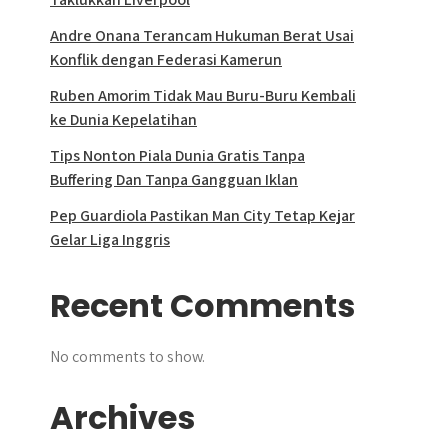
Andre Onana Terancam Hukuman Berat Usai
Konflik dengan Federasi Kamerun
Ruben Amorim Tidak Mau Buru-Buru Kembali
ke Dunia Kepelatihan
Tips Nonton Piala Dunia Gratis Tanpa
Buffering Dan Tanpa Gangguan Iklan
Pep Guardiola Pastikan Man City Tetap Kejar
Gelar Liga Inggris
Recent Comments
No comments to show.
Archives