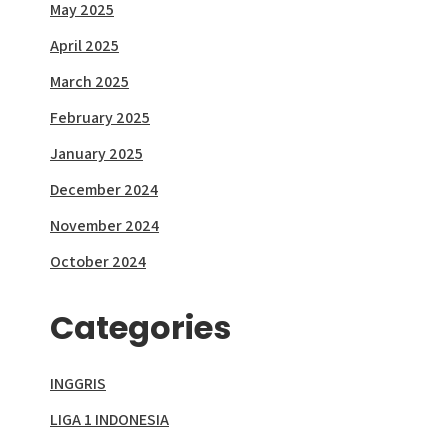
May 2025
April 2025
March 2025
February 2025
January 2025
December 2024
November 2024
October 2024
Categories
INGGRIS
LIGA 1 INDONESIA