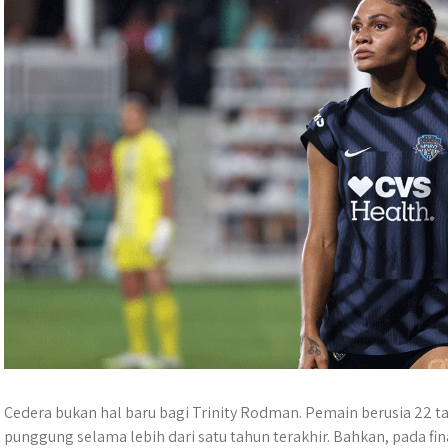
Cedera bukan hal baru bagi Trinity Rodman. Pemain berusia 22 t
punggung selama lebih dari satu tahun terakhir. Bahkan, pada fi