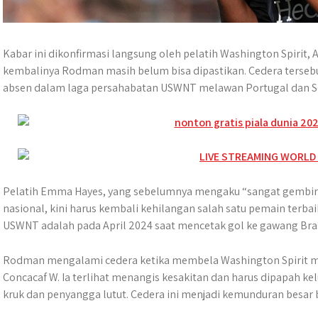
Kabar ini dikonfirmasi langsung oleh pelatih Washington Spirit,
kembalinya Rodman masih belum bisa dipastikan. Cedera ters
absen dalam laga persahabatan USWNT melawan Portugal dan Sel
Pelatih Emma Hayes, yang sebelumnya mengaku “sangat gembi
nasional, kini harus kembali kehilangan salah satu pemain terba
USWNT adalah pada April 2024 saat mencetak gol ke gawang Bras
Rodman mengalami cedera ketika membela Washington Spirit me
Concacaf W. Ia terlihat menangis kesakitan dan harus dipapah
kruk dan penyangga lutut. Cedera ini menjadi kemunduran besar 