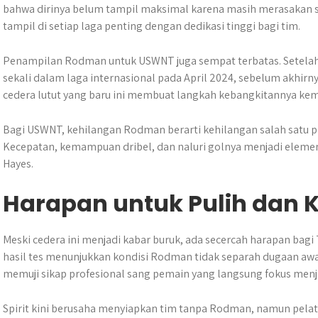
bahwa dirinya belum tampil maksimal karena masih merasakan sak
tampil di setiap laga penting dengan dedikasi tinggi bagi tim.
Penampilan Rodman untuk USWNT juga sempat terbatas. Setelah s
sekali dalam laga internasional pada April 2024, sebelum akhirny
cedera lutut yang baru ini membuat langkah kebangkitannya kem
Bagi USWNT, kehilangan Rodman berarti kehilangan salah satu pem
Kecepatan, kemampuan dribel, dan naluri golnya menjadi ele
Hayes.
Harapan untuk Pulih dan K
Meski cedera ini menjadi kabar buruk, ada secercah harapan ba
hasil tes menunjukkan kondisi Rodman tidak separah dugaan awal, 
memuji sikap profesional sang pemain yang langsung fokus menja
Spirit kini berusaha menyiapkan tim tanpa Rodman, namun pela