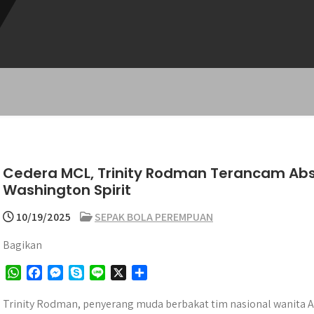
Cedera MCL, Trinity Rodman Terancam Ab
Washington Spirit
10/19/2025
SEPAK BOLA PEREMPUAN
Bagikan
W
F
M
S
L
X
S
h
a
e
k
i
h
a
c
s
y
n
a
Trinity Rodman, penyerang muda berbakat tim nasional wanita 