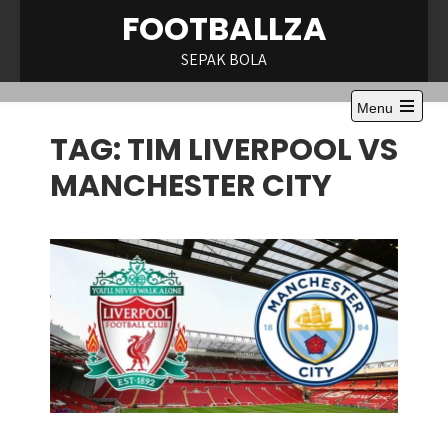
Skip
FOOTBALLZA
to
content
SEPAK BOLA
Menu
Open
TAG:
TIM LIVERPOOL VS
the
main
menu
MANCHESTER CITY