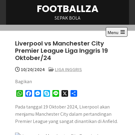
Skip
FOOTBALLZA
to
content
SEPAK BOLA
Menu
Open
Liverpool vs Manchester City
the
main
Premier League Liga Inggris 19
menu
Oktober/24
10/20/2024
LIGA INGGRIS
Bagikan
W
F
M
S
L
X
S
h
a
e
k
i
h
a
c
s
y
n
a
Pada tanggal 19 Oktober 2024, Liverpool akan
t
e
s
p
e
r
menjamu Manchester City dalam pertandingan
s
b
e
e
e
Premier League yang sangat dinantikan di Anfield.
A
o
n
p
o
g