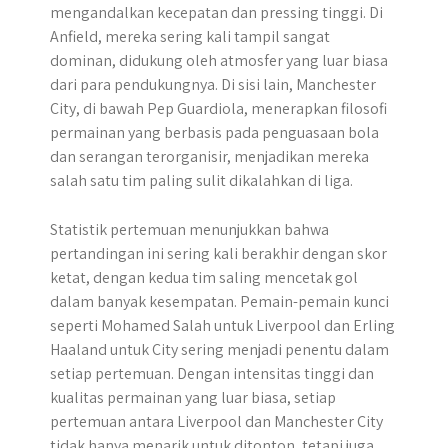
mengandalkan kecepatan dan pressing tinggi. Di
Anfield, mereka sering kali tampil sangat
dominan, didukung oleh atmosfer yang luar biasa
dari para pendukungnya. Di sisi lain, Manchester
City, di bawah Pep Guardiola, menerapkan filosofi
permainan yang berbasis pada penguasaan bola
dan serangan terorganisir, menjadikan mereka
salah satu tim paling sulit dikalahkan di liga.
Statistik pertemuan menunjukkan bahwa
pertandingan ini sering kali berakhir dengan skor
ketat, dengan kedua tim saling mencetak gol
dalam banyak kesempatan. Pemain-pemain kunci
seperti Mohamed Salah untuk Liverpool dan Erling
Haaland untuk City sering menjadi penentu dalam
setiap pertemuan. Dengan intensitas tinggi dan
kualitas permainan yang luar biasa, setiap
pertemuan antara Liverpool dan Manchester City
tidak hanya menarik untuk ditonton, tetapi juga