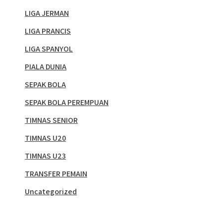
LIGA JERMAN
LIGA PRANCIS
LIGA SPANYOL
PIALA DUNIA
SEPAK BOLA
SEPAK BOLA PEREMPUAN
TIMNAS SENIOR
TIMNAS U20
TIMNAS U23
TRANSFER PEMAIN
Uncategorized