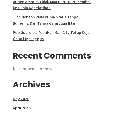
Ruben Amorim Tidak Mau Buru-Buru Kembali
ke Dunia Kepelatihan
Tips Nonton Piala Dunia Gratis Tanpa
Buffering Dan Tanpa Gangguan Iklan
Pep Guardiola Pastikan Man City Tetap Kejar
Gelar Liga Inggris
Recent Comments
No comments to show.
Archives
May 2026
April 2026