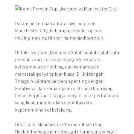
Dalam pertemuan antara Liverpool dan
Manchester City, beberapa pemain top dari
masing-masing tim sering menjadi sorotan.
Untuk Liverpool, Mohamed Salah adalah salah satu
pemain kunci, terkenal dengan kecepatan,
keterampilan dribbling, dan kemampuan
mencetak gol yang luar biasa. Di lini tengah,
Thiago Alcântara berperan penting dengan
kreativitas dan kemampuan distribusi bola yang
hebat. Virgil van Dijk juga menjadi pilar pertahanan
yang kuat, memberikan stabilitas dan
kepemimpinan di belakang.
Di sisi lain, Manchester City memiliki Erling
Haaland sebagai pencetak gol utama yang sangat