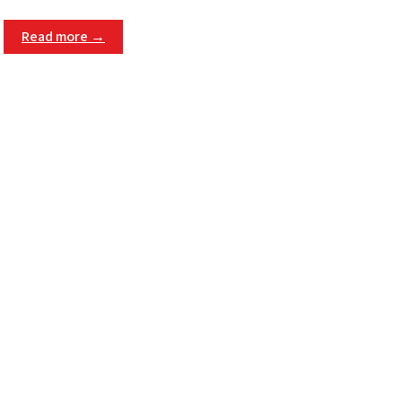
Read more →