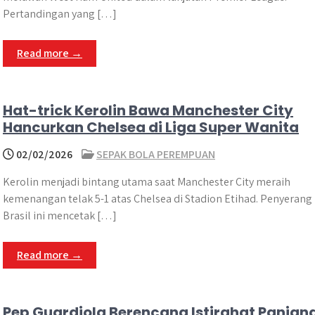
Pertandingan yang […]
Read more →
Hat-trick Kerolin Bawa Manchester City
Hancurkan Chelsea di Liga Super Wanita
02/02/2026
SEPAK BOLA PEREMPUAN
Kerolin menjadi bintang utama saat Manchester City meraih
kemenangan telak 5-1 atas Chelsea di Stadion Etihad. Penyerang
Brasil ini mencetak […]
Read more →
Pep Guardiola Berencana Istirahat Panjan