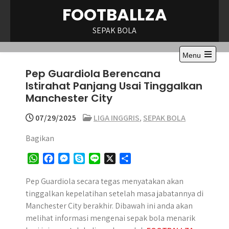
Skip
FOOTBALLZA
to
content
SEPAK BOLA
Menu
Open
Pep Guardiola Berencana
the
main
Istirahat Panjang Usai Tinggalkan
menu
Manchester City
07/29/2025
LIGA INGGRIS
,
SEPAK BOLA
Bagikan
W
F
M
S
L
X
S
h
a
e
k
i
h
a
c
s
y
n
a
Pep Guardiola secara tegas menyatakan akan
t
e
s
p
e
r
tinggalkan kepelatihan setelah masa jabatannya di
s
b
e
e
e
Manchester City berakhir. Dibawah ini anda akan
A
o
n
melihat informasi mengenai sepak bola menarik
p
o
g