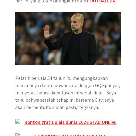
hari ini yang telah dirangkum oleh
FOOTBALLZA
.
p
k
e
r
Pelatih berusia 54 tahun itu mengungkapkan
rencananya dalam wawancara dengan GQ Spanyol,
menyebut bahwa keputusan ini sudah final. “Saya
tahu bahwa setelah tahap ini bersama City, saya
akan berhenti. Itu sudah pasti,” tegasnya.