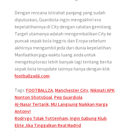
Dengan rencana istirahat panjang yang sudah
diputuskan, Guardiola ingin mengakhiri era
kepelatihannya di City dengan catatan gemilang.
Target utamanya adalah mengembalikan City ke
puncak sepak bola Inggris dan Eropa sebelum
akhirnya mengambil jeda dari dunia kepelatihan.
Manfaatkan juga waktu luang anda untuk
mengeksplorasi lebih banyak lagi tentang berita
sepak bola terupdate lainnya hanya dengan klik
footballza88.com
.
Tags:
FOOTBALLZA
,
Manchester City
,
Nikmati APK
Nonton ShotsGoal
,
Pep Guardiola
Post
Al-Nassr Tertarik, MU Langsung Naikkan Harga
Antony!
navigation
Rodrygo Tolak Tottenham, Ingin Gabung Klub
Elite Jika Tinggalkan Real Madrid