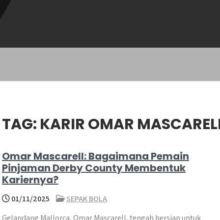
TAG:
KARIR OMAR MASCAREL
Omar Mascarell: Bagaimana Pemain
Pinjaman Derby County Membentuk
Kariernya?
01/11/2025
SEPAK BOLA
Gelandang Mallorca, Omar Mascarell, tengah bersiap untuk