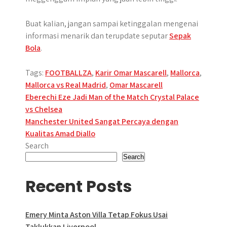
Buat kalian, jangan sampai ketinggalan mengenai
informasi menarik dan terupdate seputar
Sepak
Bola
.
Tags:
FOOTBALLZA
,
Karir Omar Mascarell
,
Mallorca
,
Mallorca vs Real Madrid
,
Omar Mascarell
Post
Eberechi Eze Jadi Man of the Match Crystal Palace
vs Chelsea
navigation
Manchester United Sangat Percaya dengan
Kualitas Amad Diallo
Search
Search
Recent Posts
Emery Minta Aston Villa Tetap Fokus Usai
Taklukkan Liverpool