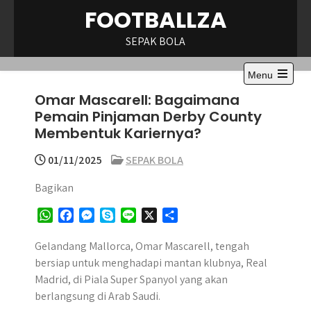
Skip
FOOTBALLZA
to
content
SEPAK BOLA
Menu
Open
Omar Mascarell: Bagaimana
the
main
Pemain Pinjaman Derby County
menu
Membentuk Kariernya?
01/11/2025
SEPAK BOLA
Bagikan
W
F
M
S
L
X
S
h
a
e
k
i
h
a
c
s
y
n
a
Gelandang Mallorca, Omar Mascarell, tengah
t
e
s
p
e
r
bersiap untuk menghadapi mantan klubnya, Real
s
b
e
e
e
Madrid, di Piala Super Spanyol yang akan
A
o
n
berlangsung di Arab Saudi.
p
o
g