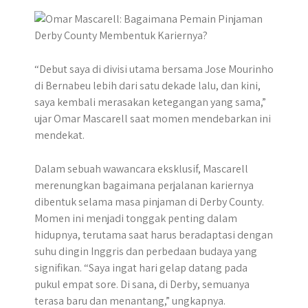
p
k
e
r
“Debut saya di divisi utama bersama Jose Mourinho
di Bernabeu lebih dari satu dekade lalu, dan kini,
saya kembali merasakan ketegangan yang sama,”
ujar Omar Mascarell saat momen mendebarkan ini
mendekat.
​Dalam sebuah wawancara eksklusif, Mascarell
merenungkan bagaimana perjalanan kariernya
dibentuk selama masa pinjaman di Derby County.​
Momen ini menjadi tonggak penting dalam
hidupnya, terutama saat harus beradaptasi dengan
suhu dingin Inggris dan perbedaan budaya yang
signifikan. “Saya ingat hari gelap datang pada
pukul empat sore. Di sana, di Derby, semuanya
terasa baru dan menantang,” ungkapnya.