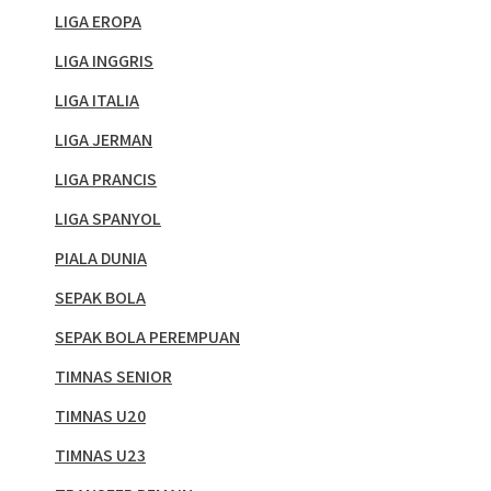
LIGA EROPA
LIGA INGGRIS
LIGA ITALIA
LIGA JERMAN
LIGA PRANCIS
LIGA SPANYOL
PIALA DUNIA
SEPAK BOLA
SEPAK BOLA PEREMPUAN
TIMNAS SENIOR
TIMNAS U20
TIMNAS U23