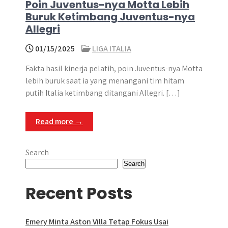
Poin Juventus-nya Motta Lebih
Buruk Ketimbang Juventus-nya
Allegri
01/15/2025
LIGA ITALIA
Fakta hasil kinerja pelatih, poin Juventus-nya Motta
lebih buruk saat ia yang menangani tim hitam
putih Italia ketimbang ditangani Allegri. […]
Read more →
Search
Search
Recent Posts
Emery Minta Aston Villa Tetap Fokus Usai