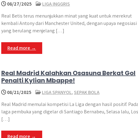
08/27/2025
LIGA INGGRIS
Real Betis terus menunjukkan minat yang kuat untuk merekrut
kembali Antony dari Manchester United, dengan upaya negosiasi
yang berulang menjelang […]
Read more →
Real Madrid Kalahkan Osasuna Berkat Gol
Penalti Kylian Mbappe!
08/21/2025
LIGA SPANYOL
,
SEPAK BOLA
Real Madrid memulai kompetisi La Liga dengan hasil positif. Pad
laga pembuka yang digelar di Santiago Bernabeu, Selasa lalu, Lo
[…]
Read more →