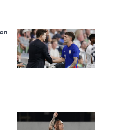
dan
n