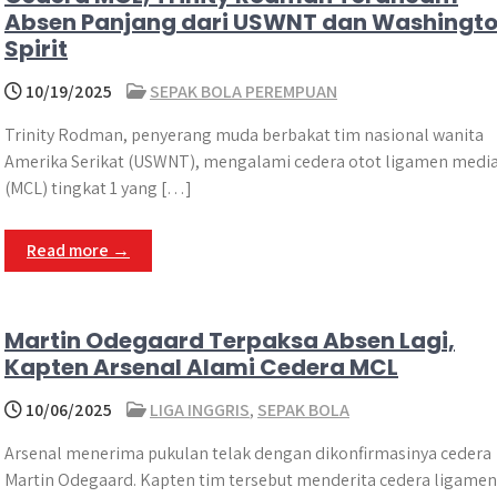
Absen Panjang dari USWNT dan Washingt
Spirit
10/19/2025
SEPAK BOLA PEREMPUAN
Trinity Rodman, penyerang muda berbakat tim nasional wanita
Amerika Serikat (USWNT), mengalami cedera otot ligamen media
(MCL) tingkat 1 yang […]
Read more →
Martin Odegaard Terpaksa Absen Lagi,
Kapten Arsenal Alami Cedera MCL
10/06/2025
LIGA INGGRIS
,
SEPAK BOLA
Arsenal menerima pukulan telak dengan dikonfirmasinya cedera
Martin Odegaard. Kapten tim tersebut menderita cedera ligamen