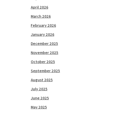
April 2026
March 2026
February 2026
January 2026
December 2025
November 2025
October 2025
September 2025
August 2025
July 2025
June 2025
May 2025