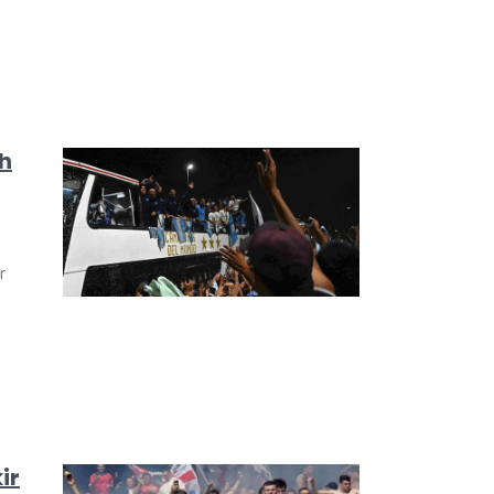
ah
r
ir