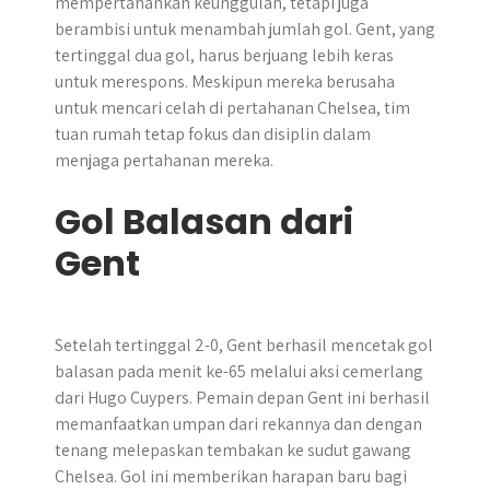
mempertahankan keunggulan, tetapi juga
berambisi untuk menambah jumlah gol. Gent, yang
tertinggal dua gol, harus berjuang lebih keras
untuk merespons. Meskipun mereka berusaha
untuk mencari celah di pertahanan Chelsea, tim
tuan rumah tetap fokus dan disiplin dalam
menjaga pertahanan mereka.
Gol Balasan dari
Gent
Setelah tertinggal 2-0, Gent berhasil mencetak gol
balasan pada menit ke-65 melalui aksi cemerlang
dari Hugo Cuypers. Pemain depan Gent ini berhasil
memanfaatkan umpan dari rekannya dan dengan
tenang melepaskan tembakan ke sudut gawang
Chelsea. Gol ini memberikan harapan baru bagi