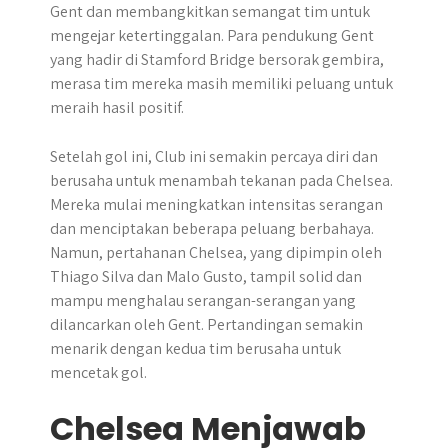
Gent dan membangkitkan semangat tim untuk
mengejar ketertinggalan. Para pendukung Gent
yang hadir di Stamford Bridge bersorak gembira,
merasa tim mereka masih memiliki peluang untuk
meraih hasil positif.
Setelah gol ini, Club ini semakin percaya diri dan
berusaha untuk menambah tekanan pada Chelsea.
Mereka mulai meningkatkan intensitas serangan
dan menciptakan beberapa peluang berbahaya.
Namun, pertahanan Chelsea, yang dipimpin oleh
Thiago Silva dan Malo Gusto, tampil solid dan
mampu menghalau serangan-serangan yang
dilancarkan oleh Gent. Pertandingan semakin
menarik dengan kedua tim berusaha untuk
mencetak gol.
Chelsea Menjawab