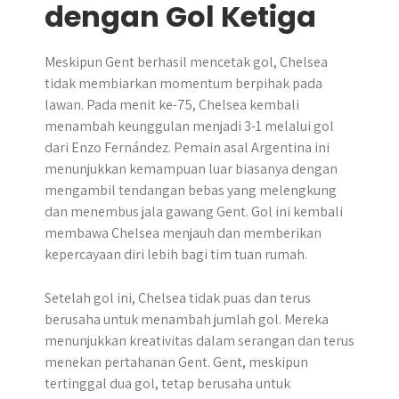
dengan Gol Ketiga
Meskipun Gent berhasil mencetak gol, Chelsea
tidak membiarkan momentum berpihak pada
lawan. Pada menit ke-75, Chelsea kembali
menambah keunggulan menjadi 3-1 melalui gol
dari Enzo Fernández. Pemain asal Argentina ini
menunjukkan kemampuan luar biasanya dengan
mengambil tendangan bebas yang melengkung
dan menembus jala gawang Gent. Gol ini kembali
membawa Chelsea menjauh dan memberikan
kepercayaan diri lebih bagi tim tuan rumah.
Setelah gol ini, Chelsea tidak puas dan terus
berusaha untuk menambah jumlah gol. Mereka
menunjukkan kreativitas dalam serangan dan terus
menekan pertahanan Gent. Gent, meskipun
tertinggal dua gol, tetap berusaha untuk