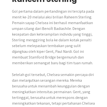
Gol pertama dalam pertandingan ini tercipta pada
menit ke-20 melalui aksi brilian Raheem Sterling.
Pemain sayap Chelsea ini berhasil memanfaatkan
umpan silang dari Benoît Badiashile. Dengan
kecepatan dan keterampilan individu yang tinggi,
Sterling menggiring bola ke dalam kotak penalti
sebelum melepaskan tembakan yang sulit
dijangkau oleh kiper Gent, Paul Nardi. Gol ini
membuat Stamford Bridge bergemuruh dan
memberikan semangat baru bagi tim tuan rumah.
Setelah gol tersebut, Chelsea semakin percaya diri
dan melanjutkan serangan mereka. Mereka
berusaha untuk menambah keunggulan dengan
meningkatkan intensitas permainan. Gent, yang
tertinggal, berusaha untuk merespons dengan
meningkatkan tekanan, tetapi pertahanan Chelsea