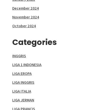
December 2024
November 2024
October 2024
Categories
INGGRIS
LIGA 1 INDONESIA
LIGA EROPA
LIGA INGGRIS
LIGA ITALIA
LIGA JERMAN
LIGA PRANCIS