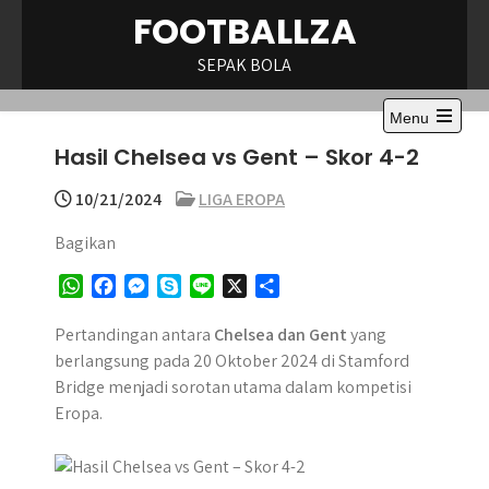
Skip
FOOTBALLZA
to
content
SEPAK BOLA
Menu
Open
Hasil Chelsea vs Gent – Skor 4-2
the
main
menu
10/21/2024
LIGA EROPA
Bagikan
W
F
M
S
L
X
S
h
a
e
k
i
h
a
c
s
y
n
a
Pertandingan antara
Chelsea dan Gent
yang
t
e
s
p
e
r
berlangsung pada 20 Oktober 2024 di Stamford
s
b
e
e
e
Bridge menjadi sorotan utama dalam kompetisi
A
o
n
Eropa.
p
o
g
p
k
e
r