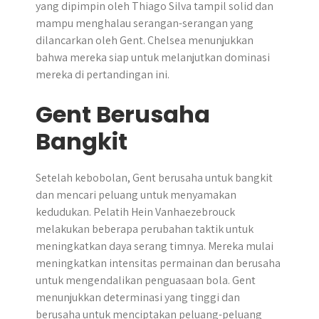
yang dipimpin oleh Thiago Silva tampil solid dan
mampu menghalau serangan-serangan yang
dilancarkan oleh Gent. Chelsea menunjukkan
bahwa mereka siap untuk melanjutkan dominasi
mereka di pertandingan ini.
Gent Berusaha
Bangkit
Setelah kebobolan, Gent berusaha untuk bangkit
dan mencari peluang untuk menyamakan
kedudukan. Pelatih Hein Vanhaezebrouck
melakukan beberapa perubahan taktik untuk
meningkatkan daya serang timnya. Mereka mulai
meningkatkan intensitas permainan dan berusaha
untuk mengendalikan penguasaan bola. Gent
menunjukkan determinasi yang tinggi dan
berusaha untuk menciptakan peluang-peluang