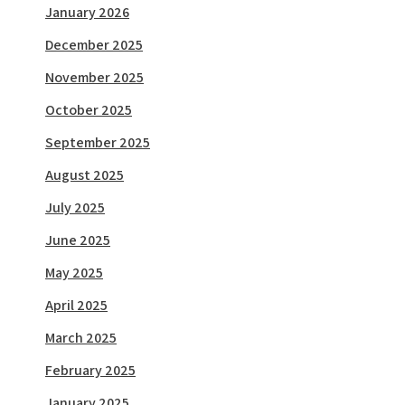
January 2026
December 2025
November 2025
October 2025
September 2025
August 2025
July 2025
June 2025
May 2025
April 2025
March 2025
February 2025
January 2025