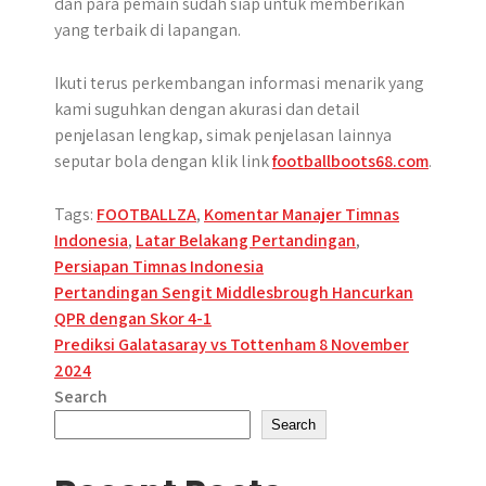
dan para pemain sudah siap untuk memberikan
yang terbaik di lapangan.
Ikuti terus perkembangan informasi menarik yang
kami suguhkan dengan akurasi dan detail
penjelasan lengkap, simak penjelasan lainnya
seputar bola dengan klik link
footballboots68.com
.
Tags:
FOOTBALLZA
,
Komentar Manajer Timnas
Indonesia
,
Latar Belakang Pertandingan
,
Persiapan Timnas Indonesia
Post
Pertandingan Sengit Middlesbrough Hancurkan
QPR dengan Skor 4-1
navigation
Prediksi Galatasaray vs Tottenham 8 November
2024
Search
Search