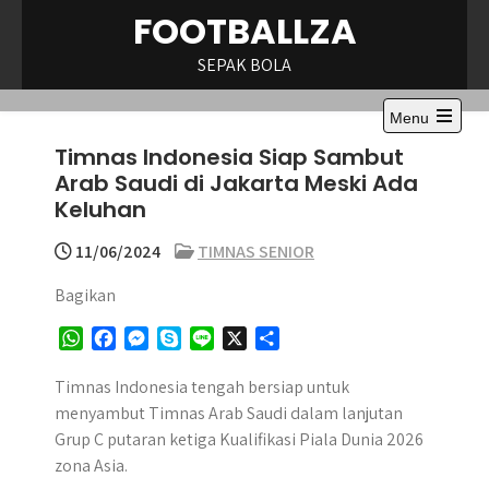
Skip
FOOTBALLZA
to
content
SEPAK BOLA
Menu
Open
Timnas Indonesia Siap Sambut
the
main
Arab Saudi di Jakarta Meski Ada
menu
Keluhan
11/06/2024
TIMNAS SENIOR
Bagikan
W
F
M
S
L
X
S
h
a
e
k
i
h
a
c
s
y
n
a
Timnas Indonesia tengah bersiap untuk
t
e
s
p
e
r
menyambut Timnas Arab Saudi dalam lanjutan
s
b
e
e
e
Grup C putaran ketiga Kualifikasi Piala Dunia 2026
A
o
n
zona Asia.
p
o
g