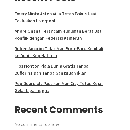
Emery Minta Aston Villa Tetap Fokus Usai
Taklukkan Liverpool
Andre Onana Terancam Hukuman Berat Usai
Konflik dengan Federasi Kamerun
Ruben Amorim Tidak Mau Buru-Buru Kembali
ke Dunia Kepelatihan
Tips Nonton Piala Dunia Gratis Tanpa
Buffering Dan Tanpa Gangguan Iklan
Pep Guardiola Pastikan Man City Tetap Kejar
Gelar Liga Inggris
Recent Comments
No comments to show.