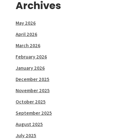
Archives
May 2026
April 2026
March 2026
February 2026
January 2026
December 2025
November 2025
October 2025
September 2025
August 2025
July 2025