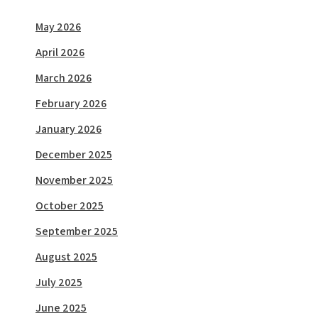
May 2026
April 2026
March 2026
February 2026
January 2026
December 2025
November 2025
October 2025
September 2025
August 2025
July 2025
June 2025