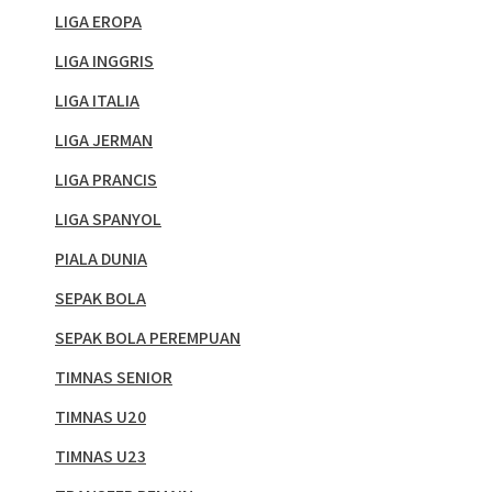
LIGA EROPA
LIGA INGGRIS
LIGA ITALIA
LIGA JERMAN
LIGA PRANCIS
LIGA SPANYOL
PIALA DUNIA
SEPAK BOLA
SEPAK BOLA PEREMPUAN
TIMNAS SENIOR
TIMNAS U20
TIMNAS U23