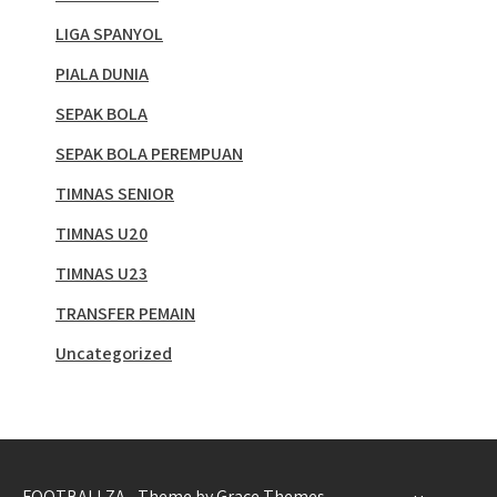
LIGA SPANYOL
PIALA DUNIA
SEPAK BOLA
SEPAK BOLA PEREMPUAN
TIMNAS SENIOR
TIMNAS U20
TIMNAS U23
TRANSFER PEMAIN
Uncategorized
FOOTBALLZA - Theme by Grace Themes