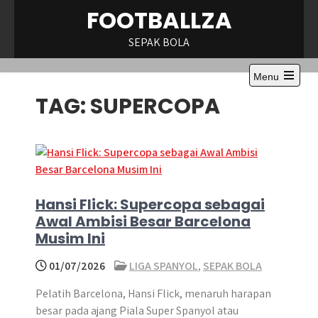
Skip
FOOTBALLZA
to
content
SEPAK BOLA
Menu
TAG:
SUPERCOPA
Hansi Flick: Supercopa sebagai
Awal Ambisi Besar Barcelona
Musim Ini
01/07/2026
LIGA SPANYOL
,
SEPAK BOLA
Pelatih Barcelona, Hansi Flick, menaruh harapan
besar pada ajang Piala Super Spanyol atau