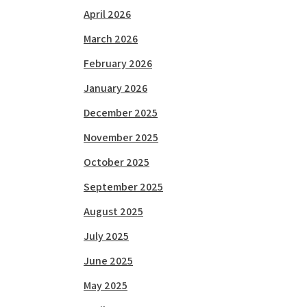
April 2026
March 2026
February 2026
January 2026
December 2025
November 2025
October 2025
September 2025
August 2025
July 2025
June 2025
May 2025