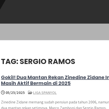
TAG:
SERGIO RAMOS
Gokil! Dua Mantan Rekan Zinedine Zidane In
Masih Aktif Bermain di 2025
05/25/2025
LIGA SPANYOL
Zinedine Zidane memang sudah pensiun pada tahun 2006, namu
dua mantan rekan setimnya, Marco Zamboni dan Sergio Ramos,