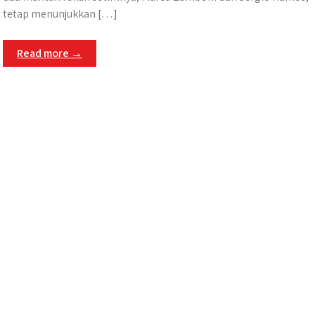
tetap menunjukkan […]
Read more →