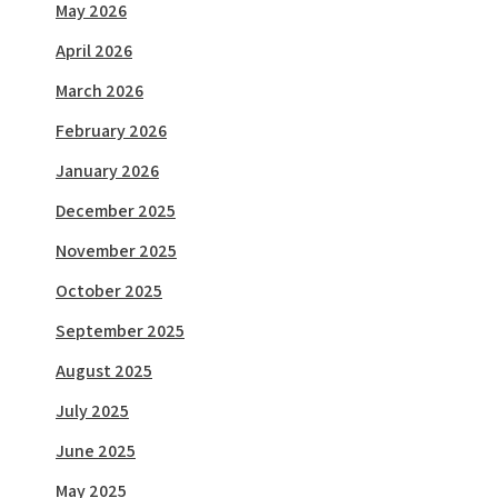
May 2026
April 2026
March 2026
February 2026
January 2026
December 2025
November 2025
October 2025
September 2025
August 2025
July 2025
June 2025
May 2025