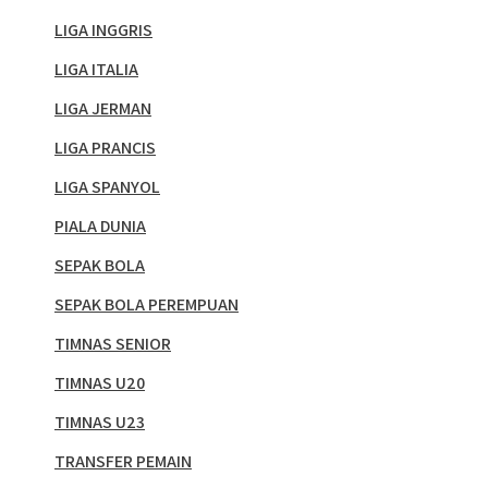
LIGA INGGRIS
LIGA ITALIA
LIGA JERMAN
LIGA PRANCIS
LIGA SPANYOL
PIALA DUNIA
SEPAK BOLA
SEPAK BOLA PEREMPUAN
TIMNAS SENIOR
TIMNAS U20
TIMNAS U23
TRANSFER PEMAIN