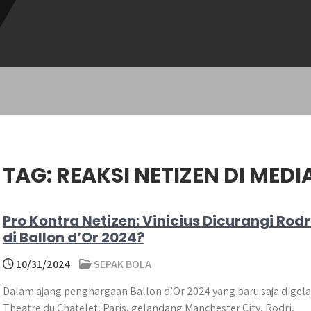
TAG:
REAKSI NETIZEN DI MEDI
Pro Kontra Netizen: Vinicius Dicurangi Rodr
di Ballon d’Or 2024?
10/31/2024
SEPAK BOLA
Dalam ajang penghargaan Ballon d’Or 2024 yang baru saja digela
Theatre du Chatelet, Paris, gelandang Manchester City, Rodri,