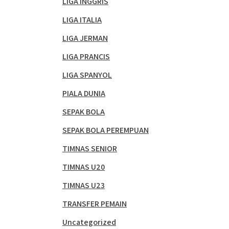
LIGA INGGRIS
LIGA ITALIA
LIGA JERMAN
LIGA PRANCIS
LIGA SPANYOL
PIALA DUNIA
SEPAK BOLA
SEPAK BOLA PEREMPUAN
TIMNAS SENIOR
TIMNAS U20
TIMNAS U23
TRANSFER PEMAIN
Uncategorized