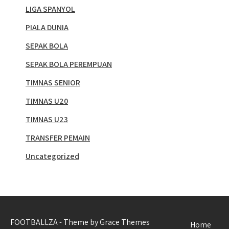
LIGA SPANYOL
PIALA DUNIA
SEPAK BOLA
SEPAK BOLA PEREMPUAN
TIMNAS SENIOR
TIMNAS U20
TIMNAS U23
TRANSFER PEMAIN
Uncategorized
FOOTBALLZA - Theme by Grace Themes
Home