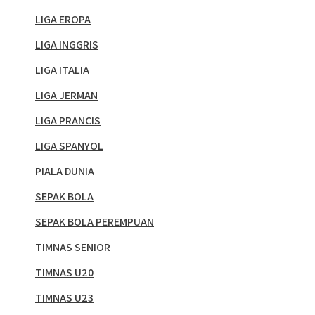
LIGA EROPA
LIGA INGGRIS
LIGA ITALIA
LIGA JERMAN
LIGA PRANCIS
LIGA SPANYOL
PIALA DUNIA
SEPAK BOLA
SEPAK BOLA PEREMPUAN
TIMNAS SENIOR
TIMNAS U20
TIMNAS U23