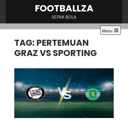
Skip
FOOTBALLZA
to
content
SEPAK BOLA
Menu
Open
TAG:
PERTEMUAN
the
main
menu
GRAZ VS SPORTING