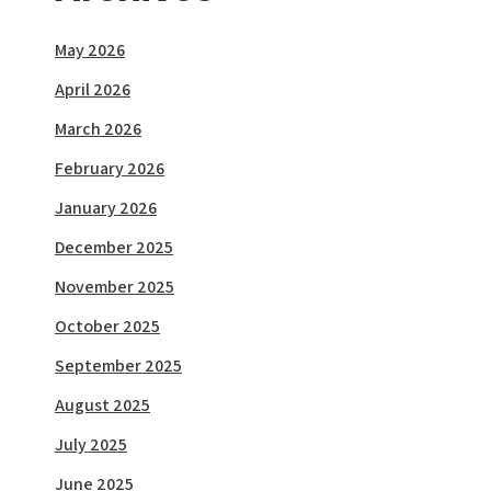
May 2026
April 2026
March 2026
February 2026
January 2026
December 2025
November 2025
October 2025
September 2025
August 2025
July 2025
June 2025