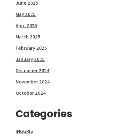
June 2025
May 2025
April 2025
March 2025
February 2025
January 2025
December 2024
November 2024
October 2024
Categories
INGGRIS