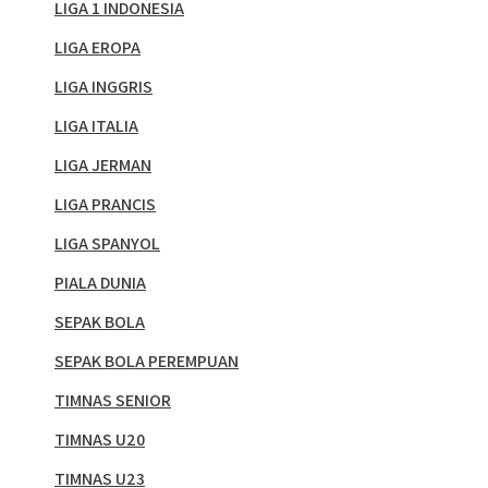
LIGA 1 INDONESIA
LIGA EROPA
LIGA INGGRIS
LIGA ITALIA
LIGA JERMAN
LIGA PRANCIS
LIGA SPANYOL
PIALA DUNIA
SEPAK BOLA
SEPAK BOLA PEREMPUAN
TIMNAS SENIOR
TIMNAS U20
TIMNAS U23