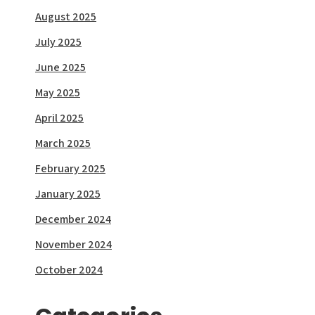
August 2025
July 2025
June 2025
May 2025
April 2025
March 2025
February 2025
January 2025
December 2024
November 2024
October 2024