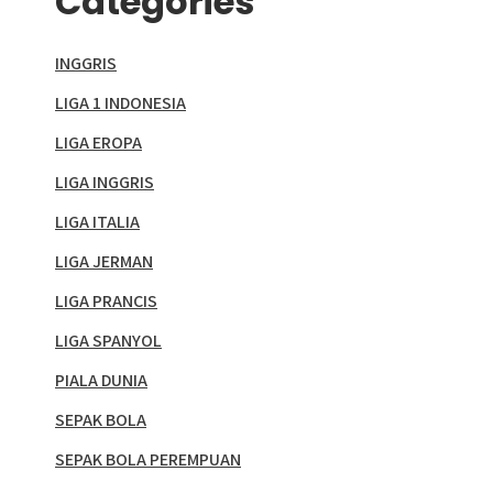
Categories
INGGRIS
LIGA 1 INDONESIA
LIGA EROPA
LIGA INGGRIS
LIGA ITALIA
LIGA JERMAN
LIGA PRANCIS
LIGA SPANYOL
PIALA DUNIA
SEPAK BOLA
SEPAK BOLA PEREMPUAN