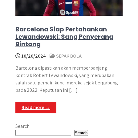
Barcelona Siap Pertahankan
Lewandowski: Sang Penyerang
Bintang
10/20/2024
SEPAK BOLA
Barcelona dipastikan akan memperpanjang
kontrak Robert Lewandowski, yang merupakan
salah satu pemain kunci mereka sejak bergabung
pada 2022.​ Keputusan ini […]
Read more →
Search
Search