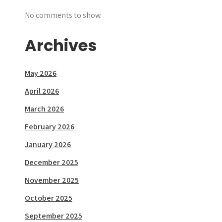
No comments to show.
Archives
May 2026
April 2026
March 2026
February 2026
January 2026
December 2025
November 2025
October 2025
September 2025