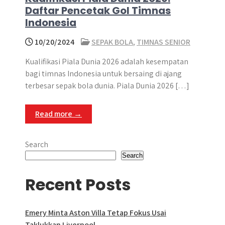
Daftar Pencetak Gol Timnas
Indonesia
10/20/2024
SEPAK BOLA
,
TIMNAS SENIOR
Kualifikasi Piala Dunia 2026 adalah kesempatan
bagi timnas Indonesia untuk bersaing di ajang
terbesar sepak bola dunia. Piala Dunia 2026 […]
Read more →
Search
Search
Recent Posts
Emery Minta Aston Villa Tetap Fokus Usai
Taklukkan Liverpool