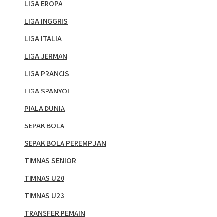
LIGA EROPA
LIGA INGGRIS
LIGA ITALIA
LIGA JERMAN
LIGA PRANCIS
LIGA SPANYOL
PIALA DUNIA
SEPAK BOLA
SEPAK BOLA PEREMPUAN
TIMNAS SENIOR
TIMNAS U20
TIMNAS U23
TRANSFER PEMAIN