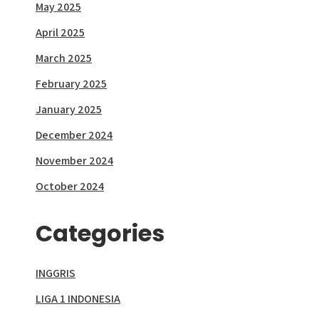
May 2025
April 2025
March 2025
February 2025
January 2025
December 2024
November 2024
October 2024
Categories
INGGRIS
LIGA 1 INDONESIA