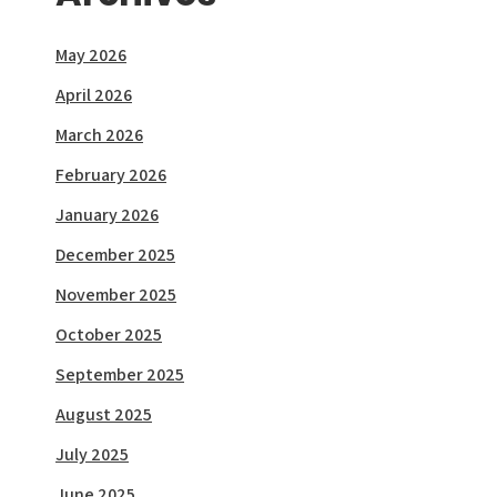
May 2026
April 2026
March 2026
February 2026
January 2026
December 2025
November 2025
October 2025
September 2025
August 2025
July 2025
June 2025