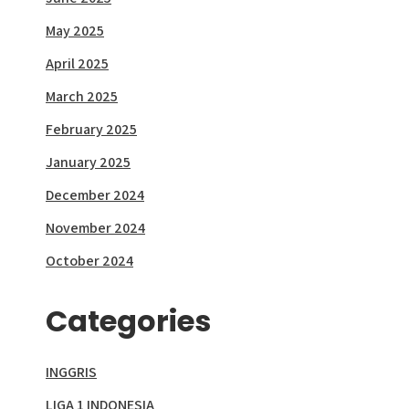
May 2025
April 2025
March 2025
February 2025
January 2025
December 2024
November 2024
October 2024
Categories
INGGRIS
LIGA 1 INDONESIA