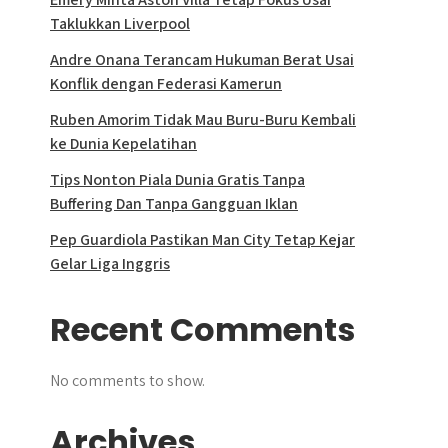
Taklukkan Liverpool
Andre Onana Terancam Hukuman Berat Usai
Konflik dengan Federasi Kamerun
Ruben Amorim Tidak Mau Buru-Buru Kembali
ke Dunia Kepelatihan
Tips Nonton Piala Dunia Gratis Tanpa
Buffering Dan Tanpa Gangguan Iklan
Pep Guardiola Pastikan Man City Tetap Kejar
Gelar Liga Inggris
Recent Comments
No comments to show.
Archives