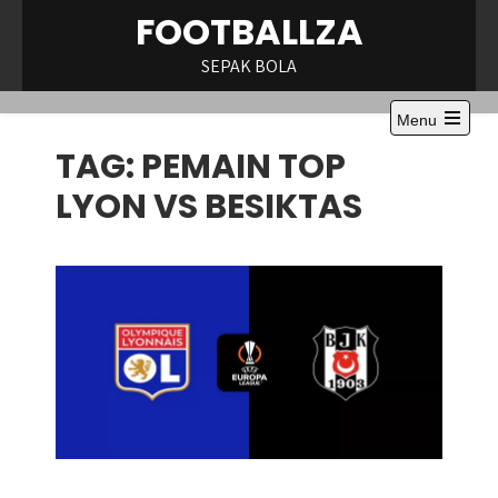
Skip
FOOTBALLZA
to
content
SEPAK BOLA
Menu
TAG:
PEMAIN TOP
LYON VS BESIKTAS