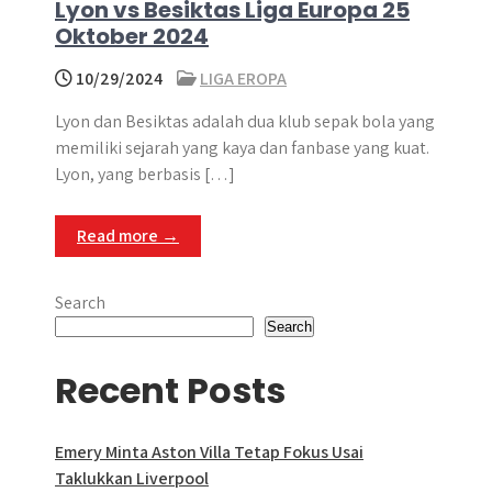
Lyon vs Besiktas Liga Europa 25
Oktober 2024
10/29/2024
LIGA EROPA
Lyon dan Besiktas adalah dua klub sepak bola yang
memiliki sejarah yang kaya dan fanbase yang kuat.
Lyon, yang berbasis […]
Read more →
Search
Search
Recent Posts
Emery Minta Aston Villa Tetap Fokus Usai
Taklukkan Liverpool