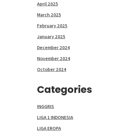
April 2025
March 2025
February 2025
January 2025
December 2024
November 2024
October 2024
Categories
INGGRIS
LIGA 1 INDONESIA
LIGA EROPA