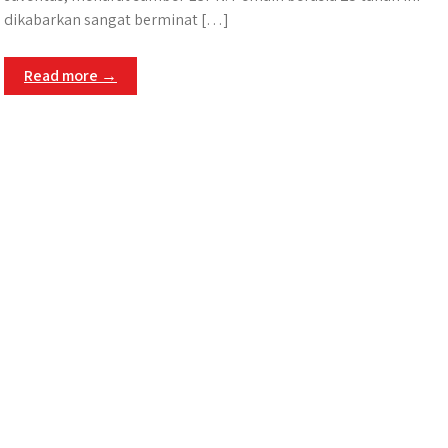
dikabarkan sangat berminat […]
Read more →