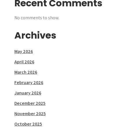
Recent Comments
No comments to show.
Archives
May 2026
April 2026
March 2026
February 2026
January 2026
December 2025
November 2025
October 2025