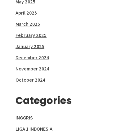
May 2025
April 2025
March 2025
February 2025
January 2025
December 2024
November 2024
October 2024
Categories
INGGRIS
LIGA 1 INDONESIA