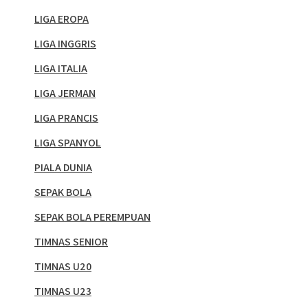
LIGA EROPA
LIGA INGGRIS
LIGA ITALIA
LIGA JERMAN
LIGA PRANCIS
LIGA SPANYOL
PIALA DUNIA
SEPAK BOLA
SEPAK BOLA PEREMPUAN
TIMNAS SENIOR
TIMNAS U20
TIMNAS U23