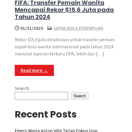
FIFA: Transfer Pemain Wanita
Mencapai Rekor $15,6 Juta pada
Tahun 2024
01/31/2025
SEPAK BOLA PEREMPUAN
Rekor $15,6 juta dihabiskan untuk transfer pemain
sepak bola wanita internasional pada tahun 2024
menurut laporan terbaru FIFA, lebih dari […]
Read more →
Search
Search
Recent Posts
Emery Minta Aston Villa Tetap Fokus Usai