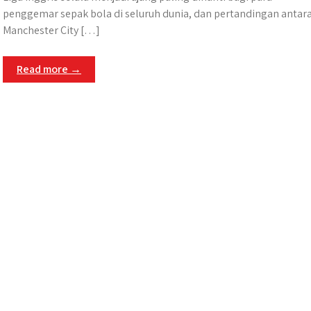
penggemar sepak bola di seluruh dunia, dan pertandingan antar
Manchester City […]
Read more →