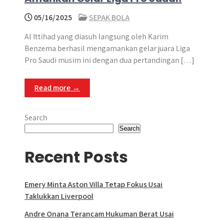
05/16/2025
SEPAK BOLA
Al Ittihad yang diasuh langsung oleh Karim
Benzema berhasil mengamankan gelar juara Liga
Pro Saudi musim ini dengan dua pertandingan […]
Read more →
Search
Search
Recent Posts
Emery Minta Aston Villa Tetap Fokus Usai
Taklukkan Liverpool
Andre Onana Terancam Hukuman Berat Usai