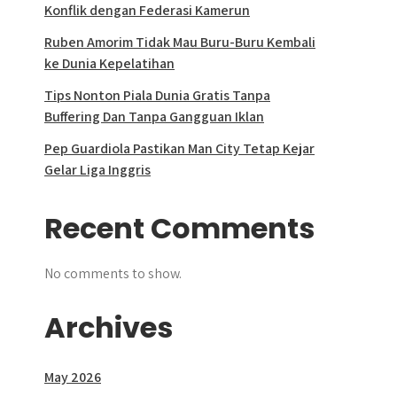
Konflik dengan Federasi Kamerun
Ruben Amorim Tidak Mau Buru-Buru Kembali
ke Dunia Kepelatihan
Tips Nonton Piala Dunia Gratis Tanpa
Buffering Dan Tanpa Gangguan Iklan
Pep Guardiola Pastikan Man City Tetap Kejar
Gelar Liga Inggris
Recent Comments
No comments to show.
Archives
May 2026