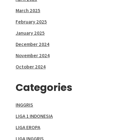
March 2025
February 2025
January 2025
December 2024
November 2024
October 2024
Categories
INGGRIS
LIGA 1 INDONESIA
LIGA EROPA
LIGA INGGRIS