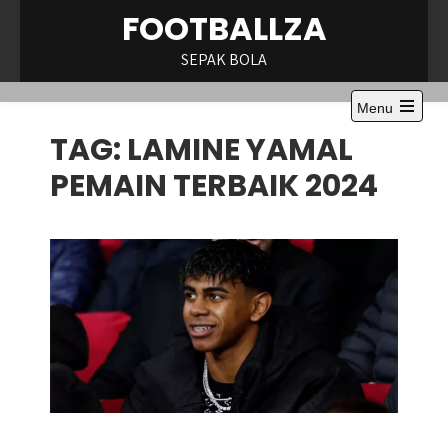
Skip
FOOTBALLZA
to
content
SEPAK BOLA
Menu
Open
TAG:
LAMINE YAMAL
the
main
menu
PEMAIN TERBAIK 2024