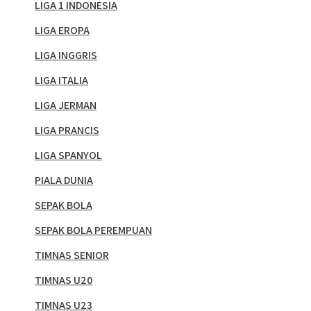
LIGA 1 INDONESIA
LIGA EROPA
LIGA INGGRIS
LIGA ITALIA
LIGA JERMAN
LIGA PRANCIS
LIGA SPANYOL
PIALA DUNIA
SEPAK BOLA
SEPAK BOLA PEREMPUAN
TIMNAS SENIOR
TIMNAS U20
TIMNAS U23