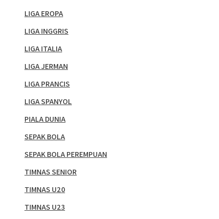
LIGA EROPA
LIGA INGGRIS
LIGA ITALIA
LIGA JERMAN
LIGA PRANCIS
LIGA SPANYOL
PIALA DUNIA
SEPAK BOLA
SEPAK BOLA PEREMPUAN
TIMNAS SENIOR
TIMNAS U20
TIMNAS U23