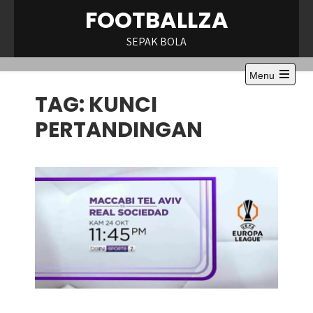
Skip
FOOTBALLZA
to
content
SEPAK BOLA
Menu
Open
TAG:
KUNCI
the
main
menu
PERTANDINGAN