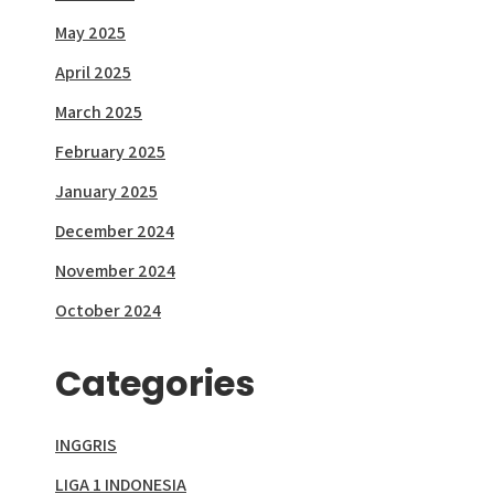
May 2025
April 2025
March 2025
February 2025
January 2025
December 2024
November 2024
October 2024
Categories
INGGRIS
LIGA 1 INDONESIA