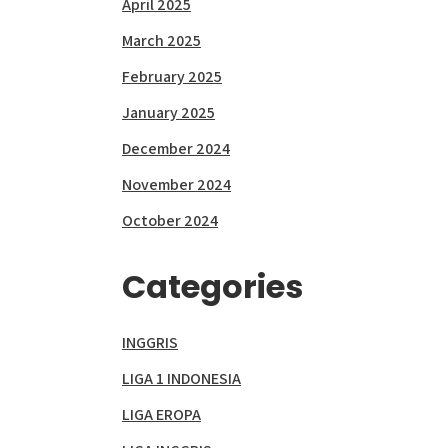
April 2025
March 2025
February 2025
January 2025
December 2024
November 2024
October 2024
Categories
INGGRIS
LIGA 1 INDONESIA
LIGA EROPA