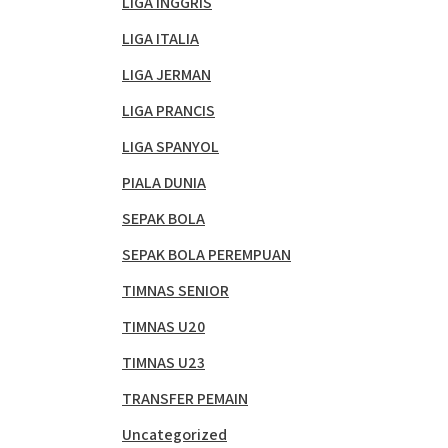
LIGA INGGRIS
LIGA ITALIA
LIGA JERMAN
LIGA PRANCIS
LIGA SPANYOL
PIALA DUNIA
SEPAK BOLA
SEPAK BOLA PEREMPUAN
TIMNAS SENIOR
TIMNAS U20
TIMNAS U23
TRANSFER PEMAIN
Uncategorized